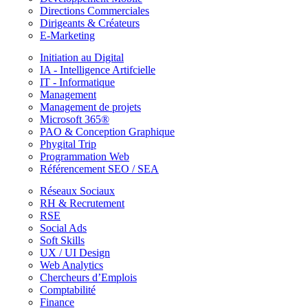
Directions Commerciales
Dirigeants & Créateurs
E-Marketing
Initiation au Digital
IA - Intelligence Artifcielle
IT - Informatique
Management
Management de projets
Microsoft 365®
PAO & Conception Graphique
Phygital Trip
Programmation Web
Référencement SEO / SEA
Réseaux Sociaux
RH & Recrutement
RSE
Social Ads
Soft Skills
UX / UI Design
Web Analytics
Chercheurs d’Emplois
Comptabilité
Finance