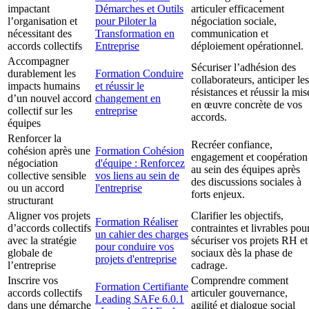
impactant
Démarches et Outils
articuler efficacement
l’organisation et
pour Piloter la
négociation sociale,
nécessitant des
Transformation en
communication et
accords collectifs
Entreprise
déploiement opérationnel.
Accompagner
Sécuriser l’adhésion des
durablement les
Formation Conduire
collaborateurs, anticiper les
impacts humains
et réussir le
résistances et réussir la mis
d’un nouvel accord
changement en
en œuvre concrète de vos
collectif sur les
entreprise
accords.
équipes
Renforcer la
Recréer confiance,
cohésion après une
Formation Cohésion
engagement et coopération
négociation
d'équipe : Renforcez
au sein des équipes après
collective sensible
vos liens au sein de
des discussions sociales à
ou un accord
l'entreprise
forts enjeux.
structurant
Aligner vos projets
Clarifier les objectifs,
Formation Réaliser
d’accords collectifs
contraintes et livrables pou
un cahier des charges
avec la stratégie
sécuriser vos projets RH et
pour conduire vos
globale de
sociaux dès la phase de
projets d'entreprise
l’entreprise
cadrage.
Inscrire vos
Comprendre comment
Formation Certifiante
accords collectifs
articuler gouvernance,
Leading SAFe 6.0.1
dans une démarche
agilité et dialogue social