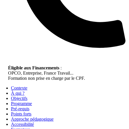
Éligible aux Financements
:
OPCO, Entreprise, France Travail...
Formation non prise en charge par le CPF.
Contexte
À qui ?
Objectifs
Programme
Pré-requis
Points forts
Approche pédagogique
Accessibilité