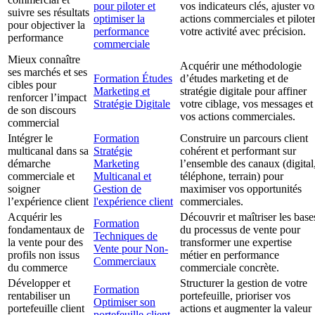
pour piloter et
vos indicateurs clés, ajuster vo
suivre ses résultats
optimiser la
actions commerciales et pilote
pour objectiver la
performance
votre activité avec précision.
performance
commerciale
Mieux connaître
Acquérir une méthodologie
ses marchés et ses
Formation Études
d’études marketing et de
cibles pour
Marketing et
stratégie digitale pour affiner
renforcer l’impact
Stratégie Digitale
votre ciblage, vos messages et
de son discours
vos actions commerciales.
commercial
Intégrer le
Formation
Construire un parcours client
multicanal dans sa
Stratégie
cohérent et performant sur
démarche
Marketing
l’ensemble des canaux (digital
commerciale et
Multicanal et
téléphone, terrain) pour
soigner
Gestion de
maximiser vos opportunités
l’expérience client
l'expérience client
commerciales.
Acquérir les
Découvrir et maîtriser les base
Formation
fondamentaux de
du processus de vente pour
Techniques de
la vente pour des
transformer une expertise
Vente pour Non-
profils non issus
métier en performance
Commerciaux
du commerce
commerciale concrète.
Développer et
Structurer la gestion de votre
Formation
rentabiliser un
portefeuille, prioriser vos
Optimiser son
portefeuille client
actions et augmenter la valeur
portefeuille client