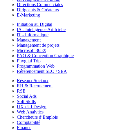
Directions Commerciales
Dirigeants & Créateurs
E-Marketing
Initiation au Digital
IA - Intelligence Artifcielle
IT - Informatique
Management
Management de projets
Microsoft 365®
PAO & Conception Graphique
Phygital Trip
Programmation Web
Référencement SEO / SEA
Réseaux Sociaux
RH & Recrutement
RSE
Social Ads
Soft Skills
UX / UI Design
Web Analytics
Chercheurs d’Emplois
Comptabilité
Finance