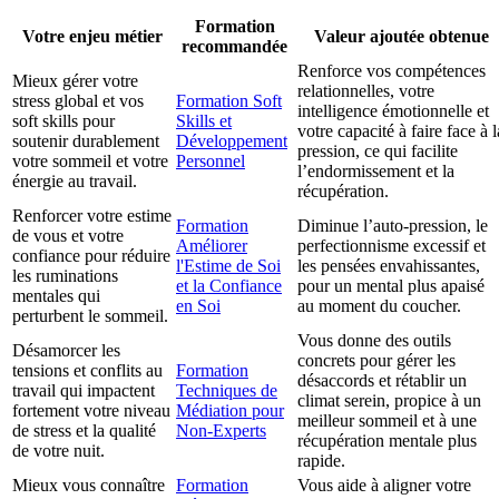
Formation
Votre enjeu métier
Valeur ajoutée obtenue
recommandée
Renforce vos compétences
Mieux gérer votre
relationnelles, votre
stress global et vos
Formation Soft
intelligence émotionnelle et
soft skills pour
Skills et
votre capacité à faire face à l
soutenir durablement
Développement
pression, ce qui facilite
votre sommeil et votre
Personnel
l’endormissement et la
énergie au travail.
récupération.
Renforcer votre estime
Formation
Diminue l’auto-pression, le
de vous et votre
Améliorer
perfectionnisme excessif et
confiance pour réduire
l'Estime de Soi
les pensées envahissantes,
les ruminations
et la Confiance
pour un mental plus apaisé
mentales qui
en Soi
au moment du coucher.
perturbent le sommeil.
Vous donne des outils
Désamorcer les
concrets pour gérer les
tensions et conflits au
Formation
désaccords et rétablir un
travail qui impactent
Techniques de
climat serein, propice à un
fortement votre niveau
Médiation pour
meilleur sommeil et à une
de stress et la qualité
Non-Experts
récupération mentale plus
de votre nuit.
rapide.
Mieux vous connaître
Formation
Vous aide à aligner votre