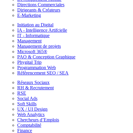
Directions Commerciales
Dirigeants & Créateurs
E-Marketing
Initiation au Digital
IA - Intelligence Artifcielle
IT - Informatique
Management
Management de projets
Microsoft 365®
PAO & Conception Graphique
Phygital Trip
Programmation Web
Référencement SEO / SEA
Réseaux Sociaux
RH & Recrutement
RSE
Social Ads
Soft Skills
UX / UI Design
Web Analytics
Chercheurs d’Emplois
Comptabilité
Finance