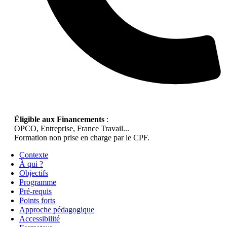
Éligible aux Financements
:
OPCO, Entreprise, France Travail...
Formation non prise en charge par le CPF.
Contexte
À qui ?
Objectifs
Programme
Pré-requis
Points forts
Approche pédagogique
Accessibilité