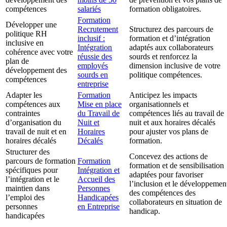
compétences
salariés
formation obligatoires.
Formation
Développer une
Recrutement
Structurez des parcours de
politique RH
inclusif :
formation et d’intégration
inclusive en
Intégration
adaptés aux collaborateurs
cohérence avec votre
réussie des
sourds et renforcez la
plan de
employés
dimension inclusive de votre
développement des
sourds en
politique compétences.
compétences
entreprise
Adapter les
Formation
Anticipez les impacts
compétences aux
Mise en place
organisationnels et
contraintes
du Travail de
compétences liés au travail de
d’organisation du
Nuit et
nuit et aux horaires décalés
travail de nuit et en
Horaires
pour ajuster vos plans de
horaires décalés
Décalés
formation.
Structurer des
Concevez des actions de
parcours de formation
Formation
formation et de sensibilisation
spécifiques pour
Intégration et
adaptées pour favoriser
l’intégration et le
Accueil des
l’inclusion et le développemen
maintien dans
Personnes
des compétences des
l’emploi des
Handicapées
collaborateurs en situation de
personnes
en Entreprise
handicap.
handicapées