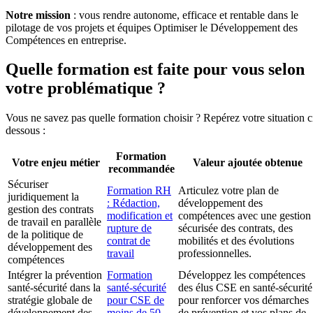
Notre mission
: vous rendre autonome, efficace et rentable dans le
pilotage de vos projets et équipes Optimiser le Développement des
Compétences en entreprise.
Quelle formation est faite pour vous selon
votre problématique ?
Vous ne savez pas quelle formation choisir ? Repérez votre situation c
dessous :
Formation
Votre enjeu métier
Valeur ajoutée obtenue
recommandée
Sécuriser
Formation RH
Articulez votre plan de
juridiquement la
: Rédaction,
développement des
gestion des contrats
modification et
compétences avec une gestion
de travail en parallèle
rupture de
sécurisée des contrats, des
de la politique de
contrat de
mobilités et des évolutions
développement des
travail
professionnelles.
compétences
Intégrer la prévention
Formation
Développez les compétences
santé-sécurité dans la
santé-sécurité
des élus CSE en santé-sécurité
stratégie globale de
pour CSE de
pour renforcer vos démarches
développement des
moins de 50
de prévention et vos plans de