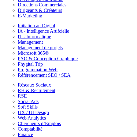
Directions Commerciales
Dirigeants & Créateurs
E-Marketing
Initiation au Digital
IA - Intelligence Artifcielle
IT - Informatique
Management
Management de projets
Microsoft 365®
PAO & Conception Graphique
Phygital Trip
Programmation Web
Référencement SEO / SEA
Réseaux Sociaux
RH & Recrutement
RSE
Social Ads
Soft Skills
UX / UI Design
Web Analytics
Chercheurs d’Emplois
Comptabilité
Finance