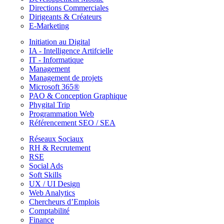
Directions Commerciales
Dirigeants & Créateurs
E-Marketing
Initiation au Digital
IA - Intelligence Artifcielle
IT - Informatique
Management
Management de projets
Microsoft 365®
PAO & Conception Graphique
Phygital Trip
Programmation Web
Référencement SEO / SEA
Réseaux Sociaux
RH & Recrutement
RSE
Social Ads
Soft Skills
UX / UI Design
Web Analytics
Chercheurs d’Emplois
Comptabilité
Finance