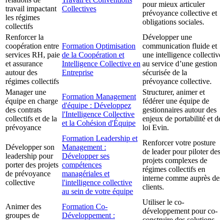
pour mieux articuler
travail impactant
Collectives
prévoyance collective et
les régimes
obligations sociales.
collectifs
Renforcer la
Développer une
coopération entre
Formation Optimisation
communication fluide et
services RH, paie
de la Coopération et
une intelligence collectiv
et assurance
Intelligence Collective en
au service d’une gestion
autour des
Entreprise
sécurisée de la
régimes collectifs
prévoyance collective.
Manager une
Structurer, animer et
Formation Management
équipe en charge
fédérer une équipe de
d'équipe : Développez
des contrats
gestionnaires autour des
l'Intelligence Collective
collectifs et de la
enjeux de portabilité et d
et la Cohésion d'Équipe
prévoyance
loi Evin.
Formation Leadership et
Renforcer votre posture
Développer son
Management :
de leader pour piloter de
leadership pour
Développer ses
projets complexes de
porter des projets
compétences
régimes collectifs en
de prévoyance
managériales et
interne comme auprès de
collective
l'intelligence collective
clients.
au sein de votre équipe
Utiliser le co-
Animer des
Formation Co-
développement pour co-
groupes de
Développement :
construire des solutions