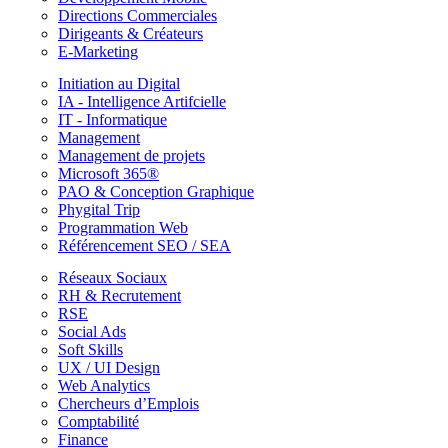
Directions Commerciales
Dirigeants & Créateurs
E-Marketing
Initiation au Digital
IA - Intelligence Artifcielle
IT - Informatique
Management
Management de projets
Microsoft 365®
PAO & Conception Graphique
Phygital Trip
Programmation Web
Référencement SEO / SEA
Réseaux Sociaux
RH & Recrutement
RSE
Social Ads
Soft Skills
UX / UI Design
Web Analytics
Chercheurs d’Emplois
Comptabilité
Finance