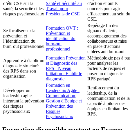
d’élu CSE sur la
Santé et Sécurité au
d’action et outils
santé, la sécurité et les
Travail pour
concrets pour agir
risques psychosociaux
Présidents de CSE
efficacement au sein d
CSE.
Repérage fin des
Formation QVT :
Se focaliser sur la
signaux d’alerte,
Prévention et
prévention et
accompagnement des
identification du
l’identification du
collaborateurs et mise
burn-out
burn-out professionnel
en place d’actions
professionnel
ciblées anti burn-out.
Formation Prévention
Méthodologie pas à pa
Apprendre à établir un
et Diagnostic des
pour analyser les
diagnostic structuré
RPS - Niveau
facteurs de risques et
des RPS dans son
Initiation : Etablir le
poser un diagnostic
organisation
diagnostic
RPS partagé.
Formation en
Renforcement du
Développer un
Leadership Agile :
leadership, de la
leadership agile
Communication,
communication et de la
intégrant la prévention
Gestion d'Équipe et
capacité à piloter des
des risques
Prévention des
équipes en limitant les
psychosociaux
Risques
RPS.
Psychosociaux
Formation disponible partout en France