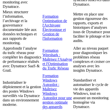
monitoring avec
Dynatrace.
Dynatrace.
Mieux structurer
Mettre en place une
l’information,
Formation
gestion rigoureuse des
l’archivage et la
Optimisation de
rapports, exports et
gouvernance
l'Archivage
historiques d’analyses
documentaire liée aux
Électronique et
issus de Dynatrace pou
données techniques et
Gestion de
faciliter le pilotage et le
aux rapports de
l'Information
audits.
monitoring.
Approfondir l’analyse
Aller au niveau paquet
Formation
du trafic réseau pour
pour diagnostiquer les
Wireshark :
compléter les diagnostics
problèmes réseau
Maîtrisez l'Analyse
de performance réalisés
complexes et croiser ce
et l'Optimisation
avec Dynatrace SaaS &
analyses avec les
du Trafic Réseau
Grail.
insights Dynatrace.
Formation
Windows
Standardiser et
Industrialiser le
Autopilot :
automatiser le cycle de
déploiement et la gestion
Maîtrisez
vie des appareils
des postes Windows
Windows
Windows, tout en
surveillés via Dynatrace
Autopilot pour une
assurant un monitoring
dans un environnement
gestion optimale
homogène via
moderne.
des appareils
Dynatrace.