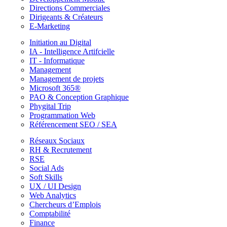
Directions Commerciales
Dirigeants & Créateurs
E-Marketing
Initiation au Digital
IA - Intelligence Artifcielle
IT - Informatique
Management
Management de projets
Microsoft 365®
PAO & Conception Graphique
Phygital Trip
Programmation Web
Référencement SEO / SEA
Réseaux Sociaux
RH & Recrutement
RSE
Social Ads
Soft Skills
UX / UI Design
Web Analytics
Chercheurs d’Emplois
Comptabilité
Finance