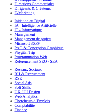
Directions Commerciales
Dirigeants & Créateurs
E-Marketing
Initiation au Digital
IA - Intelligence Artifcielle
IT - Informatique
Management
Management de projets
Microsoft 365®
PAO & Conception Graphique
Phygital Trip
Programmation Web
Référencement SEO / SEA
Réseaux Sociaux
RH & Recrutement
RSE
Social Ads
Soft Skills
UX / UI Design
Web Analytics
Chercheurs d’Emplois
Comptabilité
Finance