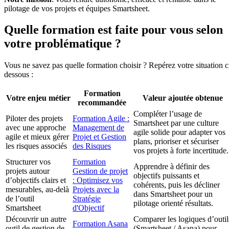
pilotage de vos projets et équipes Smartsheet.
Quelle formation est faite pour vous selon
votre problématique ?
Vous ne savez pas quelle formation choisir ? Repérez votre situation c
dessous :
Formation
Votre enjeu métier
Valeur ajoutée obtenue
recommandée
Compléter l’usage de
Piloter des projets
Formation Agile :
Smartsheet par une culture
avec une approche
Management de
agile solide pour adapter vos
agile et mieux gérer
Projet et Gestion
plans, prioriser et sécuriser
les risques associés
des Risques
vos projets à forte incertitude.
Structurer vos
Formation
Apprendre à définir des
projets autour
Gestion de projet
objectifs puissants et
d’objectifs clairs et
: Optimisez vos
cohérents, puis les décliner
mesurables, au-delà
Projets avec la
dans Smartsheet pour un
de l’outil
Stratégie
pilotage orienté résultats.
Smartsheet
d'Objectif
Découvrir un autre
Comparer les logiques d’outil
Formation Asana
outil de gestion de
(Smartsheet / Asana) pour