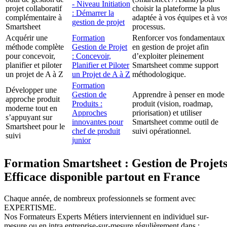
- Niveau Initiation
projet collaboratif
choisir la plateforme la plus
: Démarrer la
complémentaire à
adaptée à vos équipes et à vo
gestion de projet
Smartsheet
processus.
Acquérir une
Formation
Renforcer vos fondamentaux
méthode complète
Gestion de Projet
en gestion de projet afin
pour concevoir,
: Concevoir,
d’exploiter pleinement
planifier et piloter
Planifier et Piloter
Smartsheet comme support
un projet de A à Z
un Projet de A à Z
méthodologique.
Formation
Développer une
Gestion de
Apprendre à penser en mode
approche produit
Produits :
produit (vision, roadmap,
moderne tout en
Approches
priorisation) et utiliser
s’appuyant sur
innovantes pour
Smartsheet comme outil de
Smartsheet pour le
chef de produit
suivi opérationnel.
suivi
junior
Formation Smartsheet : Gestion de Projet
Efficace disponible partout en France
Chaque année, de nombreux professionnels se forment avec
EXPERTISME.
Nos Formateurs Experts Métiers interviennent en individuel sur-
mesure ou en intra entreprise-sur-mesure régulièrement dans :