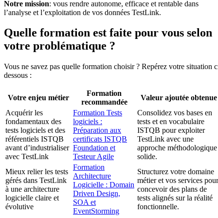
Notre mission
: vous rendre autonome, efficace et rentable dans
l’analyse et l’exploitation de vos données TestLink.
Quelle formation est faite pour vous selon
votre problématique ?
Vous ne savez pas quelle formation choisir ? Repérez votre situation c
dessous :
Formation
Votre enjeu métier
Valeur ajoutée obtenue
recommandée
Acquérir les
Formation Tests
Consolidez vos bases en
fondamentaux des
logiciels :
tests et en vocabulaire
tests logiciels et des
Préparation aux
ISTQB pour exploiter
référentiels ISTQB
certificats ISTQB
TestLink avec une
avant d’industrialiser
Foundation et
approche méthodologique
avec TestLink
Testeur Agile
solide.
Formation
Mieux relier les tests
Structurez votre domaine
Architecture
gérés dans TestLink
métier et vos services pou
Logicielle : Domain
à une architecture
concevoir des plans de
Driven Design,
logicielle claire et
tests alignés sur la réalité
SOA et
évolutive
fonctionnelle.
EventStorming