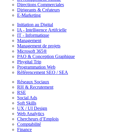
Directions Commerciales
Dirigeants & Créateurs
E-Marketing
Initiation au Digital
IA - Intelligence Artifcielle
IT - Informatique
Management
Management de projets
Microsoft 365®
PAO & Conception Graphique
Phygital Trip
Programmation Web
Référencement SEO / SEA
Réseaux Sociaux
RH & Recrutement
RSE
Social Ads
Soft Skills
UX / UI Design
Web Analytics
Chercheurs d’Emplois
Comptabilité
Finance