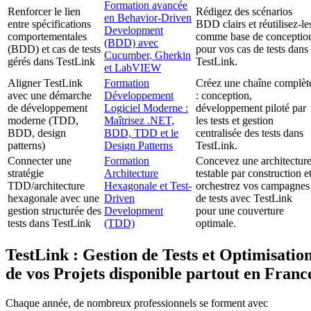
Formation avancée
Renforcer le lien
Rédigez des scénarios
en Behavior-Driven
entre spécifications
BDD clairs et réutilisez-le
Development
comportementales
comme base de conceptio
(BDD) avec
(BDD) et cas de tests
pour vos cas de tests dans
Cucumber, Gherkin
gérés dans TestLink
TestLink.
et LabVIEW
Aligner TestLink
Formation
Créez une chaîne complèt
avec une démarche
Développement
: conception,
de développement
Logiciel Moderne :
développement piloté par
moderne (TDD,
Maîtrisez .NET,
les tests et gestion
BDD, design
BDD, TDD et le
centralisée des tests dans
patterns)
Design Patterns
TestLink.
Connecter une
Formation
Concevez une architectur
stratégie
Architecture
testable par construction e
TDD/architecture
Hexagonale et Test-
orchestrez vos campagnes
hexagonale avec une
Driven
de tests avec TestLink
gestion structurée des
Development
pour une couverture
tests dans TestLink
(TDD)
optimale.
TestLink : Gestion de Tests et Optimisatio
de vos Projets disponible partout en Franc
Chaque année, de nombreux professionnels se forment avec