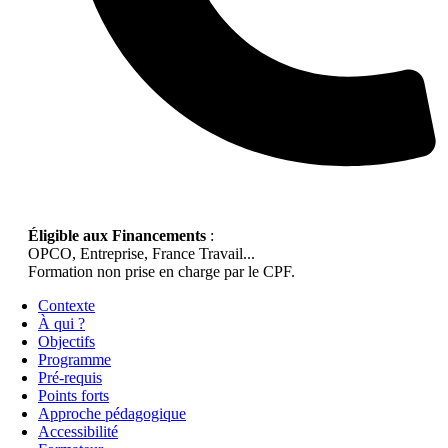
Éligible aux Financements
:
OPCO, Entreprise, France Travail...
Formation non prise en charge par le CPF.
Contexte
À qui ?
Objectifs
Programme
Pré-requis
Points forts
Approche pédagogique
Accessibilité