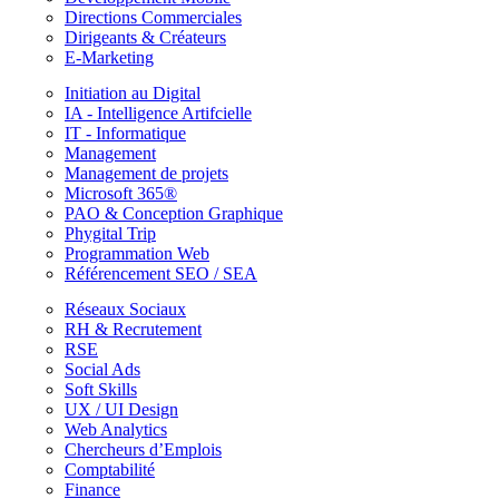
Directions Commerciales
Dirigeants & Créateurs
E-Marketing
Initiation au Digital
IA - Intelligence Artifcielle
IT - Informatique
Management
Management de projets
Microsoft 365®
PAO & Conception Graphique
Phygital Trip
Programmation Web
Référencement SEO / SEA
Réseaux Sociaux
RH & Recrutement
RSE
Social Ads
Soft Skills
UX / UI Design
Web Analytics
Chercheurs d’Emplois
Comptabilité
Finance