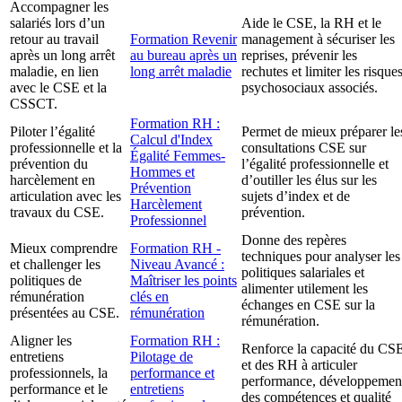
Accompagner les
salariés lors d’un
Aide le CSE, la RH et le
retour au travail
Formation Revenir
management à sécuriser les
après un long arrêt
au bureau après un
reprises, prévenir les
maladie, en lien
long arrêt maladie
rechutes et limiter les risque
avec le CSE et la
psychosociaux associés.
CSSCT.
Formation RH :
Piloter l’égalité
Permet de mieux préparer le
Calcul d'Index
professionnelle et la
consultations CSE sur
Égalité Femmes-
prévention du
l’égalité professionnelle et
Hommes et
harcèlement en
d’outiller les élus sur les
Prévention
articulation avec les
sujets d’index et de
Harcèlement
travaux du CSE.
prévention.
Professionnel
Donne des repères
Mieux comprendre
Formation RH -
techniques pour analyser les
et challenger les
Niveau Avancé :
politiques salariales et
politiques de
Maîtriser les points
alimenter utilement les
rémunération
clés en
échanges en CSE sur la
présentées au CSE.
rémunération
rémunération.
Aligner les
Formation RH :
Renforce la capacité du CS
entretiens
Pilotage de
et des RH à articuler
professionnels, la
performance et
performance, développemen
performance et le
entretiens
des compétences et qualité