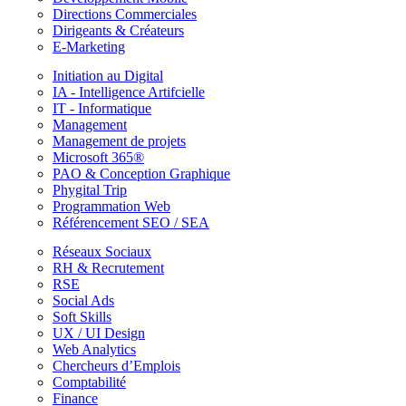
Directions Commerciales
Dirigeants & Créateurs
E-Marketing
Initiation au Digital
IA - Intelligence Artifcielle
IT - Informatique
Management
Management de projets
Microsoft 365®
PAO & Conception Graphique
Phygital Trip
Programmation Web
Référencement SEO / SEA
Réseaux Sociaux
RH & Recrutement
RSE
Social Ads
Soft Skills
UX / UI Design
Web Analytics
Chercheurs d’Emplois
Comptabilité
Finance