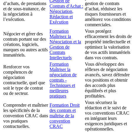
Gestion de
d’achats, de prestations
gestion de contrats
Contrats d'Achat :
et de sous-traitance, de
d’achat, réduisez les
Négociation,
la négociation à
risques fournisseurs et
Rédaction et
l’exécution.
améliorez vos conditions
Exécution
commerciales.
Formation
Vous protégez
Négocier et gérer des
Maîtrisez la
efficacement les droits de
contrats portant sur des
Négociation et la
propriété intellectuelle et
créations, logiciels,
Gestion de
optimisez la valorisation
marques ou autres actifs
Contrats
de vos actifs immatériels
immatériels.
Intellectuels
dans vos contrats.
Formation
Vous développez des
Renforcer vos
Maîtriser la
réflexes de négociation
compétences de
négociation de
avancés, savez défendre
négociation
contrats -
vos positions et obtenir
contractuelle, quel que
Techniques et
des accords plus
soit le type de contrat
meilleures
équilibrés et plus
ou de secteur.
pratiques
profitables.
Vous sécurisez la
Comprendre et maîtriser
Formation Droit
rédaction et le suivi de
les spécificités de la
des contrats et
vos conventions CRAC
convention CRAC dans
maîtrise de la
en intégrant leurs
vos pratiques
convention
exigences juridiques et
contractuelles.
CRAC
opérationnelles.