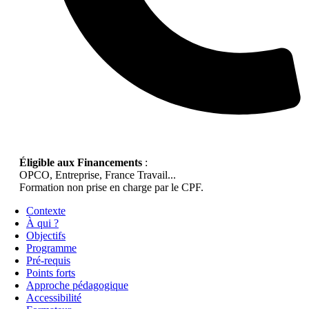
Éligible aux Financements
:
OPCO, Entreprise, France Travail...
Formation non prise en charge par le CPF.
Contexte
À qui ?
Objectifs
Programme
Pré-requis
Points forts
Approche pédagogique
Accessibilité