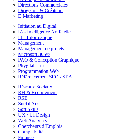
Directions Commerciales
Dirigeants & Créateurs
E-Marketing
Initiation au Digital
IA - Intelligence Artifcielle
IT - Informatique
Management
Management de projets
Microsoft 365®
PAO & Conception Graphique
Phygital Trip
Programmation Web
Référencement SEO / SEA
Réseaux Sociaux
RH & Recrutement
RSE
Social Ads
Soft Skills
UX / UI Design
Web Analytics
Chercheurs d’Emplois
Comptabilité
Finance