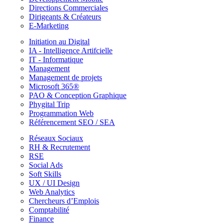
Directions Commerciales
Dirigeants & Créateurs
E-Marketing
Initiation au Digital
IA - Intelligence Artifcielle
IT - Informatique
Management
Management de projets
Microsoft 365®
PAO & Conception Graphique
Phygital Trip
Programmation Web
Référencement SEO / SEA
Réseaux Sociaux
RH & Recrutement
RSE
Social Ads
Soft Skills
UX / UI Design
Web Analytics
Chercheurs d’Emplois
Comptabilité
Finance