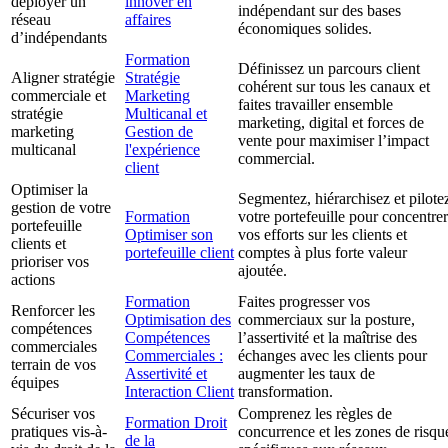
déployer un
innover en
indépendant sur des bases
réseau
affaires
économiques solides.
d’indépendants
Formation
Définissez un parcours client
Aligner stratégie
Stratégie
cohérent sur tous les canaux et
commerciale et
Marketing
faites travailler ensemble
stratégie
Multicanal et
marketing, digital et forces de
marketing
Gestion de
vente pour maximiser l’impact
multicanal
l'expérience
commercial.
client
Optimiser la
Segmentez, hiérarchisez et pilote
gestion de votre
Formation
votre portefeuille pour concentrer
portefeuille
Optimiser son
vos efforts sur les clients et
clients et
portefeuille client
comptes à plus forte valeur
prioriser vos
ajoutée.
actions
Formation
Faites progresser vos
Renforcer les
Optimisation des
commerciaux sur la posture,
compétences
Compétences
l’assertivité et la maîtrise des
commerciales
Commerciales :
échanges avec les clients pour
terrain de vos
Assertivité et
augmenter les taux de
équipes
Interaction Client
transformation.
Sécuriser vos
Comprenez les règles de
Formation Droit
pratiques vis-à-
concurrence et les zones de risqu
de la