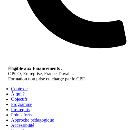
Éligible aux Financements
:
OPCO, Entreprise, France Travail...
Formation non prise en charge par le CPF.
Contexte
À qui ?
Objectifs
Programme
Pré-requis
Points forts
Approche pédagogique
Accessibilité