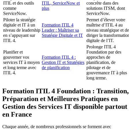
ITIL et des outils
ITIL, ServiceNow et
concrète dans des
comme
plus
solutions ITSM, dont
ServiceNow.
ServiceNow.
Piloter la stratégie
Permet d’élever votre
digitale et IT à un
Formation ITIL 4
maîtrise d’ITIL 4 au
niveau de leadership
Leader : Maîtriser sa
niveau stratégique et de
en s’appuyant sur
Stratégie Digitale et IT
diriger la transformatio
ITIL 4.
digitale de l’IT.
Prolonge ITIL 4
Planifier et
Foundation par des
gouverner vos
Formation ITIL 4 :
approches de
services IT à moyen
Gestion IT et Stratégies
planification, de
et long terme avec
de planification
pilotage et de
ITIL 4.
gouvernance IT à plus
long terme.
Formation ITIL 4 Foundation : Transition,
Préparation et Meilleures Pratiques en
Gestion des Services IT disponible partout
en France
Chaque année, de nombreux professionnels se forment avec