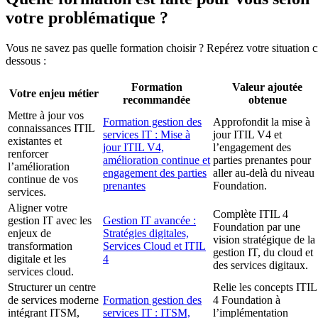
votre problématique ?
Vous ne savez pas quelle formation choisir ? Repérez votre situation c
dessous :
Formation
Valeur ajoutée
Votre enjeu métier
recommandée
obtenue
Mettre à jour vos
Formation gestion des
Approfondit la mise à
connaissances ITIL
services IT : Mise à
jour ITIL V4 et
existantes et
jour ITIL V4,
l’engagement des
renforcer
amélioration continue et
parties prenantes pour
l’amélioration
engagement des parties
aller au-delà du niveau
continue de vos
prenantes
Foundation.
services.
Aligner votre
Complète ITIL 4
gestion IT avec les
Gestion IT avancée :
Foundation par une
enjeux de
Stratégies digitales,
vision stratégique de la
transformation
Services Cloud et ITIL
gestion IT, du cloud et
digitale et les
4
des services digitaux.
services cloud.
Structurer un centre
Relie les concepts ITIL
de services moderne
Formation gestion des
4 Foundation à
intégrant ITSM,
services IT : ITSM,
l’implémentation