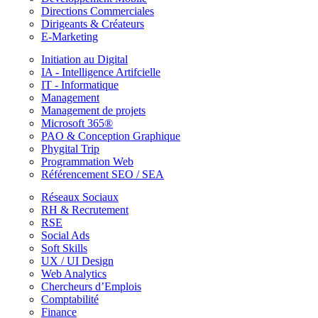
Directions Commerciales
Dirigeants & Créateurs
E-Marketing
Initiation au Digital
IA - Intelligence Artifcielle
IT - Informatique
Management
Management de projets
Microsoft 365®
PAO & Conception Graphique
Phygital Trip
Programmation Web
Référencement SEO / SEA
Réseaux Sociaux
RH & Recrutement
RSE
Social Ads
Soft Skills
UX / UI Design
Web Analytics
Chercheurs d’Emplois
Comptabilité
Finance