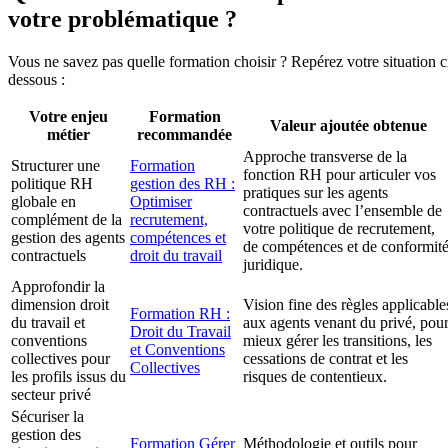
votre problématique ?
Vous ne savez pas quelle formation choisir ? Repérez votre situation c
dessous :
Votre enjeu
Formation
Valeur ajoutée obtenue
métier
recommandée
Approche transverse de la
Structurer une
Formation
fonction RH pour articuler vos
politique RH
gestion des RH :
pratiques sur les agents
globale en
Optimiser
contractuels avec l’ensemble de
complément de la
recrutement,
votre politique de recrutement,
gestion des agents
compétences et
de compétences et de conformit
contractuels
droit du travail
juridique.
Approfondir la
dimension droit
Vision fine des règles applicable
Formation RH :
du travail et
aux agents venant du privé, pou
Droit du Travail
conventions
mieux gérer les transitions, les
et Conventions
collectives pour
cessations de contrat et les
Collectives
les profils issus du
risques de contentieux.
secteur privé
Sécuriser la
gestion des
Formation Gérer
Méthodologie et outils pour