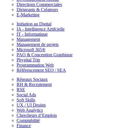
Directions Commerciales
Dirigeants & Créateurs
E-Marketing
Initiation au Digital
IA - Intelligence Artifcielle
IT - Informatique
Management
Management de projets
Microsoft 365®
PAO & Conception Graphique
Phygital Trip
Programmation Web
Référencement SEO / SEA
Réseaux Sociaux
RH & Recrutement
RSE
Social Ads
Soft Skills
UX / UI Design
Web Analytics
Chercheurs d’Emplois
Comptabilité
Finance