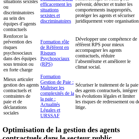
situations sexistes
efficacement les
prévenir, détecter et traiter les
ou
situations
comportements inappropriés,
discriminatoires
sexistes et
protéger les agents et sécuriser
au sein des
discriminatoires
juridiquement votre organisation
équipes d’agents
contractuels
Renforcer la
Développer une compétence de
prévention des
Formation rôle
référent RPS pour mieux
risques
de Référent en
accompagner les agents
psychosociaux
Risques
contractuels, réduire
dans des équipes
Psychosociaux
l’absentéisme et améliorer le
sous tension ou
(RPS)
climat social.
en forte charge
Formation
Mieux articuler
Gestion de Paie :
gestion des agents
Sécuriser le traitement de la paie
Maîtriser les
contractuels et
des agents contractuels, intégrer
complexités de la
contraintes de
les évolutions légales et limiter
la paie :
paie et de
les risques de redressement ou d
Actualités
déclarations
litige.
Légales et
sociales
URSSAF
Optimisation de la gestion des agents
contractuels dans le secteur public