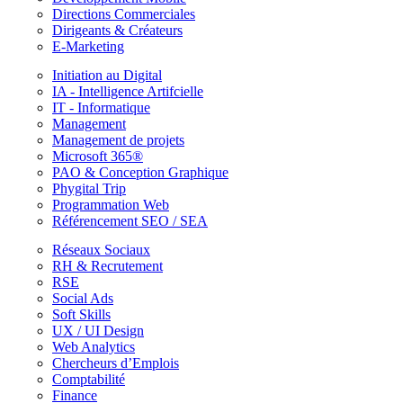
Directions Commerciales
Dirigeants & Créateurs
E-Marketing
Initiation au Digital
IA - Intelligence Artifcielle
IT - Informatique
Management
Management de projets
Microsoft 365®
PAO & Conception Graphique
Phygital Trip
Programmation Web
Référencement SEO / SEA
Réseaux Sociaux
RH & Recrutement
RSE
Social Ads
Soft Skills
UX / UI Design
Web Analytics
Chercheurs d’Emplois
Comptabilité
Finance