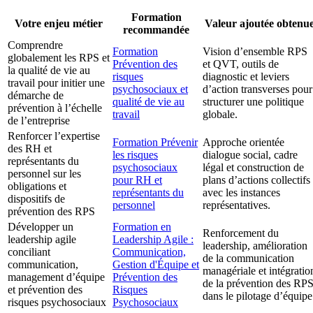
Formation
Votre enjeu métier
Valeur ajoutée obtenu
recommandée
Comprendre
Formation
Vision d’ensemble RPS
globalement les RPS et
Prévention des
et QVT, outils de
la qualité de vie au
risques
diagnostic et leviers
travail pour initier une
psychosociaux et
d’action transverses pour
démarche de
qualité de vie au
structurer une politique
prévention à l’échelle
travail
globale.
de l’entreprise
Renforcer l’expertise
Formation Prévenir
Approche orientée
des RH et
les risques
dialogue social, cadre
représentants du
psychosociaux
légal et construction de
personnel sur les
pour RH et
plans d’actions collectifs
obligations et
représentants du
avec les instances
dispositifs de
personnel
représentatives.
prévention des RPS
Développer un
Formation en
Renforcement du
leadership agile
Leadership Agile :
leadership, amélioration
conciliant
Communication,
de la communication
communication,
Gestion d'Équipe et
managériale et intégratio
management d’équipe
Prévention des
de la prévention des RP
et prévention des
Risques
dans le pilotage d’équipe
risques psychosociaux
Psychosociaux