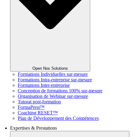
Open Nos Solutions
Formations Individuelles sur-mesure
Formations Intra-entreprise sur-mesure
Formations Inter-entreprise
Conception de formations 100% sur-mesure
Organisation de Webinar sur-mesure
Tutorat post-formation
FormaPrest™
Coaching RESET™
Plan de Développement des Compétences
Expertises & Prestations