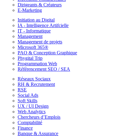
Dirigeants & Créateurs
E-Marketing
Initiation au Digital
IA - Intelligence Artifcielle
IT - Informatique
Management
Management de projets
Microsoft 365®
PAO & Conception Graphique
Phygital Trip
Programmation Web
Référencement SEO / SEA
Réseaux Sociaux
RH & Recrutement
RSE
Social Ads
Soft Skills
UX / UI Design
Web Analytics
Chercheurs d’Emplois
Comptabilité
Finance
Banque & Assurance