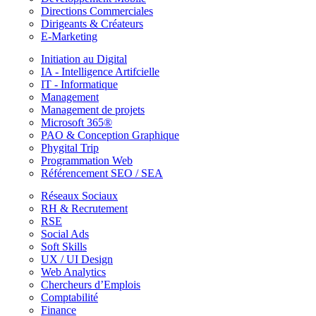
Directions Commerciales
Dirigeants & Créateurs
E-Marketing
Initiation au Digital
IA - Intelligence Artifcielle
IT - Informatique
Management
Management de projets
Microsoft 365®
PAO & Conception Graphique
Phygital Trip
Programmation Web
Référencement SEO / SEA
Réseaux Sociaux
RH & Recrutement
RSE
Social Ads
Soft Skills
UX / UI Design
Web Analytics
Chercheurs d’Emplois
Comptabilité
Finance