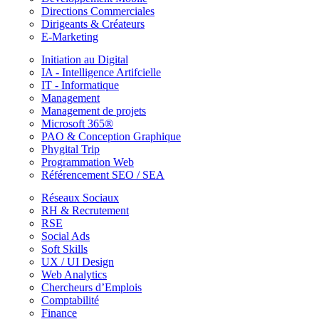
Directions Commerciales
Dirigeants & Créateurs
E-Marketing
Initiation au Digital
IA - Intelligence Artifcielle
IT - Informatique
Management
Management de projets
Microsoft 365®
PAO & Conception Graphique
Phygital Trip
Programmation Web
Référencement SEO / SEA
Réseaux Sociaux
RH & Recrutement
RSE
Social Ads
Soft Skills
UX / UI Design
Web Analytics
Chercheurs d’Emplois
Comptabilité
Finance