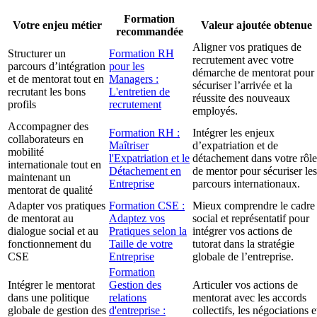
Formation
Votre enjeu métier
Valeur ajoutée obtenue
recommandée
Aligner vos pratiques de
Structurer un
Formation RH
recrutement avec votre
parcours d’intégration
pour les
démarche de mentorat pour
et de mentorat tout en
Managers :
sécuriser l’arrivée et la
recrutant les bons
L'entretien de
réussite des nouveaux
profils
recrutement
employés.
Accompagner des
Formation RH :
Intégrer les enjeux
collaborateurs en
Maîtriser
d’expatriation et de
mobilité
l'Expatriation et le
détachement dans votre rôle
internationale tout en
Détachement en
de mentor pour sécuriser les
maintenant un
Entreprise
parcours internationaux.
mentorat de qualité
Adapter vos pratiques
Formation CSE :
Mieux comprendre le cadre
de mentorat au
Adaptez vos
social et représentatif pour
dialogue social et au
Pratiques selon la
intégrer vos actions de
fonctionnement du
Taille de votre
tutorat dans la stratégie
CSE
Entreprise
globale de l’entreprise.
Formation
Intégrer le mentorat
Gestion des
Articuler vos actions de
dans une politique
relations
mentorat avec les accords
globale de gestion des
d'entreprise :
collectifs, les négociations e