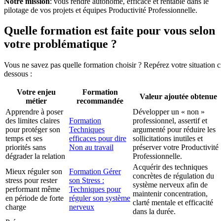
Notre mission
: vous rendre autonome, efficace et rentable dans le
pilotage de vos projets et équipes Productivité Professionnelle.
Quelle formation est faite pour vous selon
votre problématique ?
Vous ne savez pas quelle formation choisir ? Repérez votre situation c
dessous :
Votre enjeu
Formation
Valeur ajoutée obtenue
métier
recommandée
Apprendre à poser
Développer un « non »
des limites claires
Formation
professionnel, assertif et
pour protéger son
Techniques
argumenté pour réduire les
temps et ses
efficaces pour dire
sollicitations inutiles et
priorités sans
Non au travail
préserver votre Productivité
dégrader la relation
Professionnelle.
Acquérir des techniques
Mieux réguler son
Formation Gérer
concrètes de régulation du
stress pour rester
son Stress :
système nerveux afin de
performant même
Techniques pour
maintenir concentration,
en période de forte
réguler son système
clarté mentale et efficacité
charge
nerveux
dans la durée.