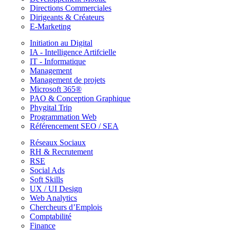
Directions Commerciales
Dirigeants & Créateurs
E-Marketing
Initiation au Digital
IA - Intelligence Artifcielle
IT - Informatique
Management
Management de projets
Microsoft 365®
PAO & Conception Graphique
Phygital Trip
Programmation Web
Référencement SEO / SEA
Réseaux Sociaux
RH & Recrutement
RSE
Social Ads
Soft Skills
UX / UI Design
Web Analytics
Chercheurs d’Emplois
Comptabilité
Finance