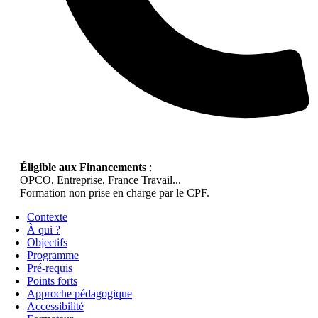
Éligible aux Financements
:
OPCO, Entreprise, France Travail...
Formation non prise en charge par le CPF.
Contexte
À qui ?
Objectifs
Programme
Pré-requis
Points forts
Approche pédagogique
Accessibilité