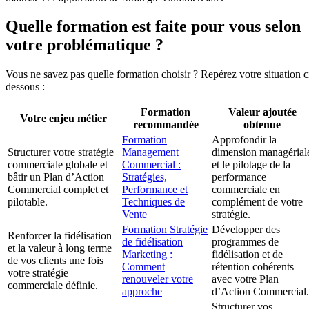
Quelle formation est faite pour vous selon
votre problématique ?
Vous ne savez pas quelle formation choisir ? Repérez votre situation c
dessous :
Formation
Valeur ajoutée
Votre enjeu métier
recommandée
obtenue
Formation
Approfondir la
Structurer votre stratégie
Management
dimension managérial
commerciale globale et
Commercial :
et le pilotage de la
bâtir un Plan d’Action
Stratégies,
performance
Commercial complet et
Performance et
commerciale en
pilotable.
Techniques de
complément de votre
Vente
stratégie.
Formation Stratégie
Développer des
Renforcer la fidélisation
de fidélisation
programmes de
et la valeur à long terme
Marketing :
fidélisation et de
de vos clients une fois
Comment
rétention cohérents
votre stratégie
renouveler votre
avec votre Plan
commerciale définie.
approche
d’Action Commercial.
Structurer vos