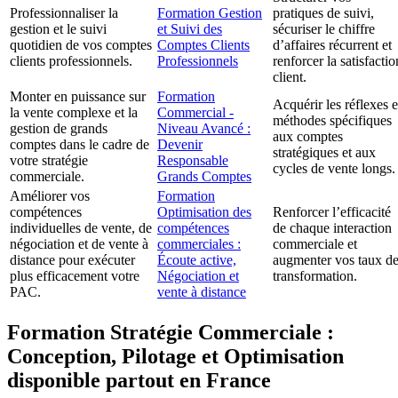
Professionnaliser la
Formation Gestion
pratiques de suivi,
gestion et le suivi
et Suivi des
sécuriser le chiffre
quotidien de vos comptes
Comptes Clients
d’affaires récurrent et
clients professionnels.
Professionnels
renforcer la satisfactio
client.
Monter en puissance sur
Formation
Acquérir les réflexes e
la vente complexe et la
Commercial -
méthodes spécifiques
gestion de grands
Niveau Avancé :
aux comptes
comptes dans le cadre de
Devenir
stratégiques et aux
votre stratégie
Responsable
cycles de vente longs.
commerciale.
Grands Comptes
Améliorer vos
Formation
compétences
Optimisation des
Renforcer l’efficacité
individuelles de vente, de
compétences
de chaque interaction
négociation et de vente à
commerciales :
commerciale et
distance pour exécuter
Écoute active,
augmenter vos taux d
plus efficacement votre
Négociation et
transformation.
PAC.
vente à distance
Formation Stratégie Commerciale :
Conception, Pilotage et Optimisation
disponible partout en France