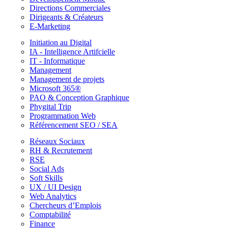
Directions Commerciales
Dirigeants & Créateurs
E-Marketing
Initiation au Digital
IA - Intelligence Artifcielle
IT - Informatique
Management
Management de projets
Microsoft 365®
PAO & Conception Graphique
Phygital Trip
Programmation Web
Référencement SEO / SEA
Réseaux Sociaux
RH & Recrutement
RSE
Social Ads
Soft Skills
UX / UI Design
Web Analytics
Chercheurs d’Emplois
Comptabilité
Finance