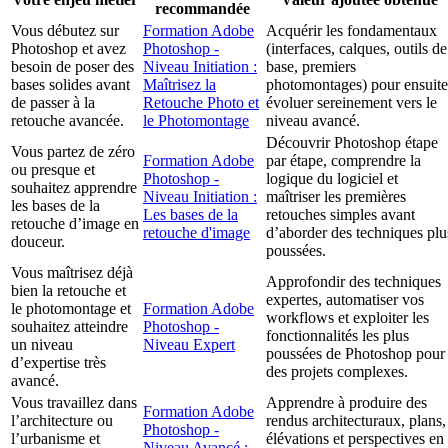
recommandée
Vous débutez sur
Formation Adobe
Acquérir les fondamentaux
Photoshop et avez
Photoshop -
(interfaces, calques, outils de
besoin de poser des
Niveau Initiation :
base, premiers
bases solides avant
Maîtrisez la
photomontages) pour ensuite
de passer à la
Retouche Photo et
évoluer sereinement vers le
retouche avancée.
le Photomontage
niveau avancé.
Découvrir Photoshop étape
Vous partez de zéro
Formation Adobe
par étape, comprendre la
ou presque et
Photoshop -
logique du logiciel et
souhaitez apprendre
Niveau Initiation :
maîtriser les premières
les bases de la
Les bases de la
retouches simples avant
retouche d’image en
retouche d'image
d’aborder des techniques plu
douceur.
poussées.
Vous maîtrisez déjà
Approfondir des techniques
bien la retouche et
expertes, automatiser vos
le photomontage et
Formation Adobe
workflows et exploiter les
souhaitez atteindre
Photoshop -
fonctionnalités les plus
un niveau
Niveau Expert
poussées de Photoshop pour
d’expertise très
des projets complexes.
avancé.
Vous travaillez dans
Apprendre à produire des
Formation Adobe
l’architecture ou
rendus architecturaux, plans,
Photoshop -
l’urbanisme et
élévations et perspectives en
Niveau Avancé :