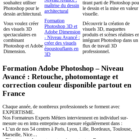
souhaitez utiliser
tirant parti de Photoshop pou
maîtrise du dessin
Photoshop pour le
le dessin et la mise en valeur
architectural
dessin architectural.
visuelle.
Formation
Vous voulez créer
Découvrir la création de
Photoshop 3D et
des visuels 3D
visuels 3D, maquettes
Adobe Dimension
spectaculaires en
produits et scènes réalistes e
- Niveau Avancé :
combinant
intégrant Photoshop dans un
créer des visuels
Photoshop et Adobe
flux de travail 3D
époustouflants en
Dimension.
professionnel.
3D
Formation Adobe Photoshop – Niveau
Avancé : Retouche, photomontage et
correction couleur disponible partout en
France
Chaque année, de nombreux professionnels se forment avec
EXPERTISME.
Nos Formateurs Experts Métiers interviennent en individuel sur-
mesure ou en intra entreprise-sur-mesure régulièrement dans :
• L’un de nos 54 centres à Paris, Lyon, Lille, Bordeaux, Toulouse,
Marseille, Nice…