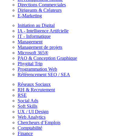
Directions Commerciales
Dirigeants & Créateurs
E-Marketing
Initiation au Digital
IA - Intelligence Artifcielle
IT - Informatique
Management
Management de projets
Microsoft 365®
PAO & Conception Graphique
Phygital Trip
Programmation Web
Référencement SEO / SEA
Réseaux Sociaux
RH & Recrutement
RSE
Social Ads
Soft Skills
UX / UI Design
Web Analytics
Chercheurs d’Emplois
Comptabilité
Finance