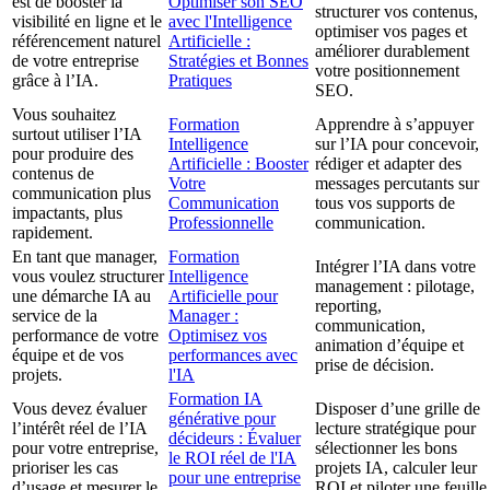
est de booster la
Optimiser son SEO
structurer vos contenus,
visibilité en ligne et le
avec l'Intelligence
optimiser vos pages et
référencement naturel
Artificielle :
améliorer durablement
de votre entreprise
Stratégies et Bonnes
votre positionnement
grâce à l’IA.
Pratiques
SEO.
Vous souhaitez
Formation
Apprendre à s’appuyer
surtout utiliser l’IA
Intelligence
sur l’IA pour concevoir,
pour produire des
Artificielle : Booster
rédiger et adapter des
contenus de
Votre
messages percutants sur
communication plus
Communication
tous vos supports de
impactants, plus
Professionnelle
communication.
rapidement.
En tant que manager,
Formation
Intégrer l’IA dans votre
vous voulez structurer
Intelligence
management : pilotage,
une démarche IA au
Artificielle pour
reporting,
service de la
Manager :
communication,
performance de votre
Optimisez vos
animation d’équipe et
équipe et de vos
performances avec
prise de décision.
projets.
l'IA
Formation IA
Vous devez évaluer
Disposer d’une grille de
générative pour
l’intérêt réel de l’IA
lecture stratégique pour
décideurs : Évaluer
pour votre entreprise,
sélectionner les bons
le ROI réel de l'IA
prioriser les cas
projets IA, calculer leur
pour une entreprise
d’usage et mesurer le
ROI et piloter une feuille