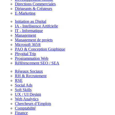
Directions Commerciales
Dirigeants & Créateurs
E-Marketing
Initiation au Digital
IA - Intelligence Artifcielle
IT - Informatique
Management
Management de projets
Microsoft 365®
PAO & Conception Graphique
Phygital Trip
Programmation Web
Référencement SEO / SEA
Réseaux Sociaux
RH & Recrutement
RSE
Social Ads
Soft Skills
UX / UI Design
Web Analytics
Chercheurs d’Emplois
Comptabilité
Finance