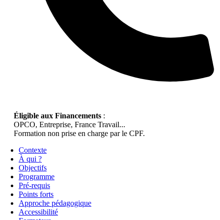
Éligible aux Financements
:
OPCO, Entreprise, France Travail...
Formation non prise en charge par le CPF.
Contexte
À qui ?
Objectifs
Programme
Pré-requis
Points forts
Approche pédagogique
Accessibilité