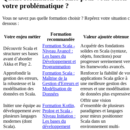
votre problématique ?
Vous ne savez pas quelle formation choisir ? Repérez votre situation c
dessous :
Formation
Votre enjeu métier
Valeur ajoutée obtenue
recommandée
Formation Scala -
Acquérir des fondations
Découvrir Scala et
Niveau Avancé :
solides en Scala (syntaxe,
structurer ses bases
Les bases du
objets, fonctions) pour
avant d’aborder
Développement et
progresser sereinement ver
Akka et Play 2.
Programmation
les frameworks avancés.
Approfondir la
Formation Scala :
Renforcer la fiabilité de vo
gestion des erreurs,
Maîtrise de la
applications Scala grâce à
la robustesse et la
Gestion d'Erreurs et
une meilleure gestion des
modélisation des
Modélisation de
erreurs et une modélisation
données en Scala.
Données
de données plus expressive
Offrir une vision
Initier une équipe au
Formation Kotlin,
d’ensemble de plusieurs
développement avec
Prolog et Scala -
paradigmes et langages
plusieurs langages
Niveau Initiation :
pour mieux positionner
modernes (dont
Les bases du
Scala dans un
Scala).
développement
environnement multi-