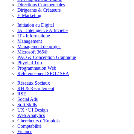
Directions Commerciales
Dirigeants & Créateurs
E-Marketing
Initiation au Digital
IA - Intelligence Artifcielle
IT - Informatique
Management
Management de projets
Microsoft 365®
PAO & Conception Graphique
Phygital Trip
Programmation Web
Référencement SEO / SEA
Réseaux Sociaux
RH & Recrutement
RSE
Social Ads
Soft Skills
UX / UI Design
Web Analytics
Chercheurs d’Emplois
Comptabilité
Finance