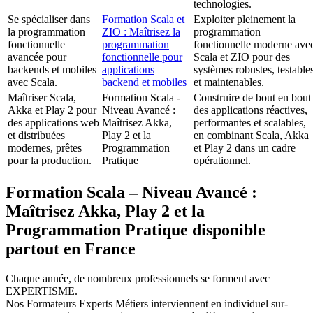
technologies.
Se spécialiser dans
Formation Scala et
Exploiter pleinement la
la programmation
ZIO : Maîtrisez la
programmation
fonctionnelle
programmation
fonctionnelle moderne ave
avancée pour
fonctionnelle pour
Scala et ZIO pour des
backends et mobiles
applications
systèmes robustes, testable
avec Scala.
backend et mobiles
et maintenables.
Maîtriser Scala,
Formation Scala -
Construire de bout en bout
Akka et Play 2 pour
Niveau Avancé :
des applications réactives,
des applications web
Maîtrisez Akka,
performantes et scalables,
et distribuées
Play 2 et la
en combinant Scala, Akka
modernes, prêtes
Programmation
et Play 2 dans un cadre
pour la production.
Pratique
opérationnel.
Formation Scala – Niveau Avancé :
Maîtrisez Akka, Play 2 et la
Programmation Pratique disponible
partout en France
Chaque année, de nombreux professionnels se forment avec
EXPERTISME.
Nos Formateurs Experts Métiers interviennent en individuel sur-