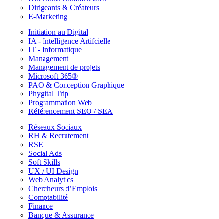
Dirigeants & Créateurs
E-Marketing
Initiation au Digital
IA - Intelligence Artifcielle
IT - Informatique
Management
Management de projets
Microsoft 365®
PAO & Conception Graphique
Phygital Trip
Programmation Web
Référencement SEO / SEA
Réseaux Sociaux
RH & Recrutement
RSE
Social Ads
Soft Skills
UX / UI Design
Web Analytics
Chercheurs d’Emplois
Comptabilité
Finance
Banque & Assurance