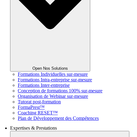
Open Nos Solutions
Formations Individuelles sur-mesure
Formations Intra-entreprise sur-mesure
Formations Inter-entreprise
Conception de formations 100% sur-mesure
Organisation de Webinar sur-mesure
Tutorat post-formation
FormaPrest™
Coaching RESET™
Plan de Développement des Compétences
Expertises & Prestations