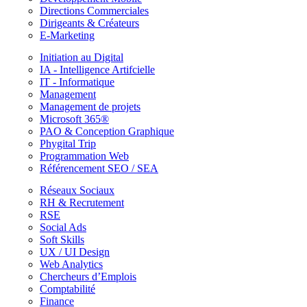
Directions Commerciales
Dirigeants & Créateurs
E-Marketing
Initiation au Digital
IA - Intelligence Artifcielle
IT - Informatique
Management
Management de projets
Microsoft 365®
PAO & Conception Graphique
Phygital Trip
Programmation Web
Référencement SEO / SEA
Réseaux Sociaux
RH & Recrutement
RSE
Social Ads
Soft Skills
UX / UI Design
Web Analytics
Chercheurs d’Emplois
Comptabilité
Finance