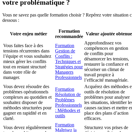
votre problématique ?
Vous ne savez pas quelle formation choisir ? Repérez votre situation c
dessous :
Formation
Votre enjeu métier
Valeur ajoutée obtenue
recommandée
Approfondissez vos
Vous faites face à des
Formation
compétences en gestion
tensions récurrentes dans
Gestion de
de conflits pour
l’équipe et vous souhaitez
Conflits :
désamorcer les tensions,
mieux gérer les conflits
Techniques et
restaurer la confiance et
tout en restant structuré
Stratégies pour
sécuriser un climat de
dans votre rôle de
Managers
travail propice à
manager.
Professionnels
l’efficacité managériale.
Vous devez résoudre des
Acquérez des méthodes e
Formation
problèmes opérationnels
outils de résolution de
Résolution de
complexes au quotidien et
problèmes pour analyser
Problèmes
souhaitez disposer de
les situations, identifier le
Professionnels
méthodes structurées pour
causes racines et mettre e
: Méthodes et
gagner en rapidité et en
place des plans d’action
outils
clarté.
efficaces.
Formation
Vous devez régulièrement
Structurez vos prises de
Maîtrisez la