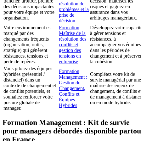
trancher, arbitrer, prendre
décision, maîtrisez les
résolution de
des décisions impactantes
risques et gagnez en
problèmes et la
pour votre équipe et votre
assurance dans vos
prise de
organisation.
arbitrages managériaux.
décision
Votre environnement est
Formation
Développez votre capacit
marqué par des
Maîtrise de la
à gérer tensions et
changements fréquents
résolution des
résistances, à
(organisation, outils,
conflits et
accompagner vos équipes
stratégie) qui génèrent
gestion des
dans les périodes de
résistances, tensions et
tensions en
changement et à préserve
perte de repères.
entreprise
la cohésion.
Vous pilotez des équipes
Formation
hybrides (présentiel /
Complétez votre kit de
Management :
distanciel) dans un
survie managérial par une
Gestion du
contexte de changement et
maîtrise des enjeux de
Changement,
de conflits potentiels, et
changement, de conflits e
Conflits et
souhaitez renforcer votre
de management à distanc
Équipes
posture globale de
ou en mode hybride.
Hybrides
manager.
Formation Management : Kit de survie
pour managers débordés disponible partou
en France