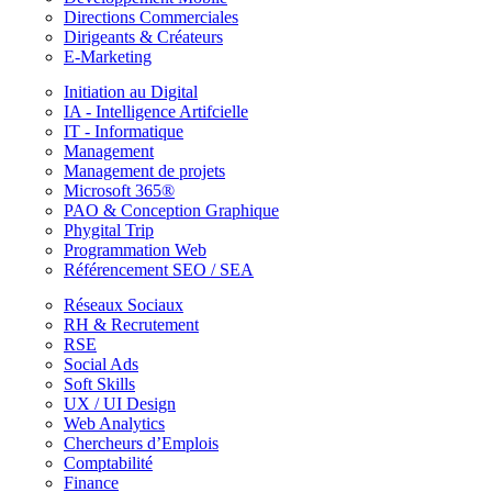
Directions Commerciales
Dirigeants & Créateurs
E-Marketing
Initiation au Digital
IA - Intelligence Artifcielle
IT - Informatique
Management
Management de projets
Microsoft 365®
PAO & Conception Graphique
Phygital Trip
Programmation Web
Référencement SEO / SEA
Réseaux Sociaux
RH & Recrutement
RSE
Social Ads
Soft Skills
UX / UI Design
Web Analytics
Chercheurs d’Emplois
Comptabilité
Finance