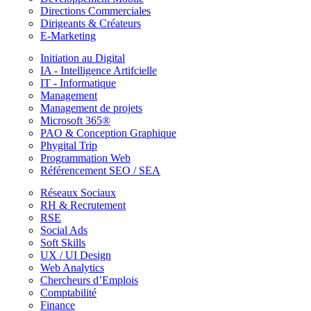
Directions Commerciales
Dirigeants & Créateurs
E-Marketing
Initiation au Digital
IA - Intelligence Artifcielle
IT - Informatique
Management
Management de projets
Microsoft 365®
PAO & Conception Graphique
Phygital Trip
Programmation Web
Référencement SEO / SEA
Réseaux Sociaux
RH & Recrutement
RSE
Social Ads
Soft Skills
UX / UI Design
Web Analytics
Chercheurs d’Emplois
Comptabilité
Finance