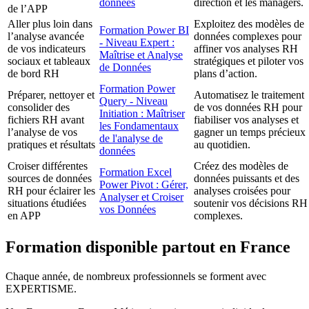
données
direction et les managers.
de l’APP
Aller plus loin dans
Exploitez des modèles de
Formation Power BI
l’analyse avancée
données complexes pour
- Niveau Expert :
de vos indicateurs
affiner vos analyses RH
Maîtrise et Analyse
sociaux et tableaux
stratégiques et piloter vos
de Données
de bord RH
plans d’action.
Formation Power
Préparer, nettoyer et
Automatisez le traitement
Query - Niveau
consolider des
de vos données RH pour
Initiation : Maîtriser
fichiers RH avant
fiabiliser vos analyses et
les Fondamentaux
l’analyse de vos
gagner un temps précieux
de l'analyse de
pratiques et résultats
au quotidien.
données
Croiser différentes
Créez des modèles de
Formation Excel
sources de données
données puissants et des
Power Pivot : Gérer,
RH pour éclairer les
analyses croisées pour
Analyser et Croiser
situations étudiées
soutenir vos décisions RH
vos Données
en APP
complexes.
Formation disponible partout en France
Chaque année, de nombreux professionnels se forment avec
EXPERTISME.