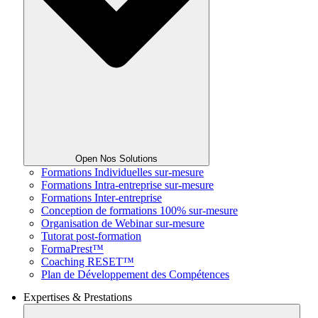
Open Nos Solutions
Formations Individuelles sur-mesure
Formations Intra-entreprise sur-mesure
Formations Inter-entreprise
Conception de formations 100% sur-mesure
Organisation de Webinar sur-mesure
Tutorat post-formation
FormaPrest™
Coaching RESET™
Plan de Développement des Compétences
Expertises & Prestations