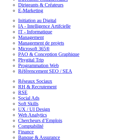
Dirigeants & Créateurs
E-Marketing
Initiation au Digital
IA - Intelligence Artifcielle
IT - Informatique
Management
Management de projets
Microsoft 365®
PAO & Conception Graphique
Phygital Trip
Programmation Web
Référencement SEO / SEA
Réseaux Sociaux
RH & Recrutement
RSE
Social Ads
Soft Skills
UX / UI Design
Web Analytics
Chercheurs d’Emplois
Comptabilité
Finance
Banque & Assurance