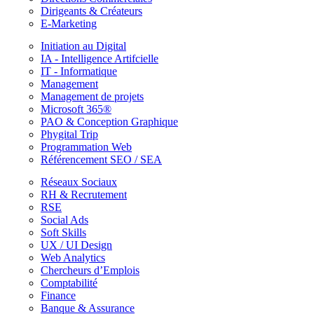
Dirigeants & Créateurs
E-Marketing
Initiation au Digital
IA - Intelligence Artifcielle
IT - Informatique
Management
Management de projets
Microsoft 365®
PAO & Conception Graphique
Phygital Trip
Programmation Web
Référencement SEO / SEA
Réseaux Sociaux
RH & Recrutement
RSE
Social Ads
Soft Skills
UX / UI Design
Web Analytics
Chercheurs d’Emplois
Comptabilité
Finance
Banque & Assurance