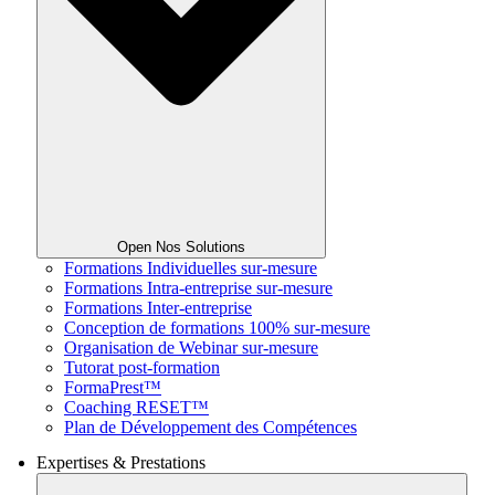
Open Nos Solutions
Formations Individuelles sur-mesure
Formations Intra-entreprise sur-mesure
Formations Inter-entreprise
Conception de formations 100% sur-mesure
Organisation de Webinar sur-mesure
Tutorat post-formation
FormaPrest™
Coaching RESET™
Plan de Développement des Compétences
Expertises & Prestations