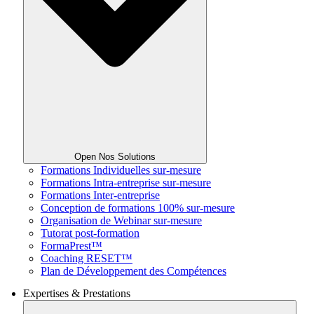
Open Nos Solutions
Formations Individuelles sur-mesure
Formations Intra-entreprise sur-mesure
Formations Inter-entreprise
Conception de formations 100% sur-mesure
Organisation de Webinar sur-mesure
Tutorat post-formation
FormaPrest™
Coaching RESET™
Plan de Développement des Compétences
Expertises & Prestations