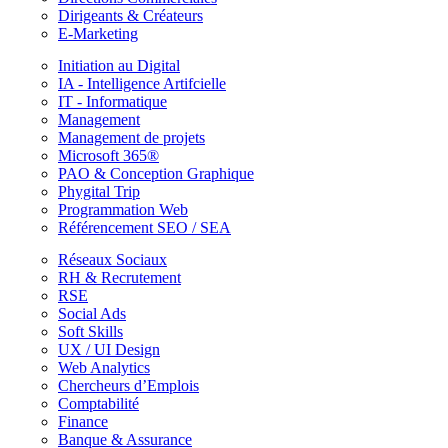
Dirigeants & Créateurs
E-Marketing
Initiation au Digital
IA - Intelligence Artifcielle
IT - Informatique
Management
Management de projets
Microsoft 365®
PAO & Conception Graphique
Phygital Trip
Programmation Web
Référencement SEO / SEA
Réseaux Sociaux
RH & Recrutement
RSE
Social Ads
Soft Skills
UX / UI Design
Web Analytics
Chercheurs d’Emplois
Comptabilité
Finance
Banque & Assurance