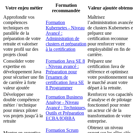
Formation
Votre enjeu métier
Valeur ajoutée obtenu
recommandée
Approfondir vos
Maîtrisez
compétences
Formation
l’administration avancée
techniques en
Kubernetes - Niveau
de clusters Kubernetes e
parallèle de la
Avancé :
préparez une
préparation de votre
Administration de
certification reconnue
retraite et valoriser
clusters et préparation
pour renforcer votre
votre profil sur des
à la certification
employabilité en fin de
projets cloud
carrière.
Consolider votre
Formation Java SE 8
Préparez une
expertise en
- Niveau avancé :
certification Java de
développement Java
Préparation pour
référence et optimisez
pour sécuriser une fin
l'examen de
votre positionnement su
de carrière à forte
certification Java SE
le marché avant votre
valeur ajoutée
8 Programmer
départ à la retraite.
Développer une
Renforcez vos capacités
Formation Business
double compétence
d’analyse et de pilotage
Analyse - Niveau
métier / technique
fonctionnel pour rester
Avancé : Techniques,
pour mieux piloter
un acteur clé de la
Outils et Préparation
vos projets jusqu’à la
transformation de votre
ECBA/IQBBA
retraite
entreprise.
Obtenez un niveau
Formation Scrum
Monter en expertise
expert sur les rôles clés