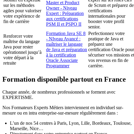
Master et Product
sur les méthodes
de Scrum et préparez de
Owner - Niveau
agiles pour valoriser
certifications
Expert : Préparation
votre expérience de
internationales pour
aux certifications
fin de carrière
booster votre profil
PSM II et PSPO II
senior.
Formation Java SE 8
Perfectionnez votre
Renforcer votre
- NIveau Avancé :
pratique de Java et
maîtrise du langage
maîtriser le langage
préparez une
Java pour rester
de Java et préparation
certification Oracle pour
opérationnel jusqu’à
à la certification
sécuriser vos missions e
votre départ à la
Oracle Associate
vos revenus en fin de
retraite
Programmer
carrière.
Formation disponible partout en France
Chaque année, de nombreux professionnels se forment avec
EXPERTISME.
Nos Formateurs Experts Métiers interviennent en individuel sur-
mesure ou en intra entreprise-sur-mesure régulièrement dans :
L’un de nos 54 centres à Paris, Lyon, Lille, Bordeaux, Toulouse,
Marseille, Nice…
Directement dans votre entreprise partout en France.