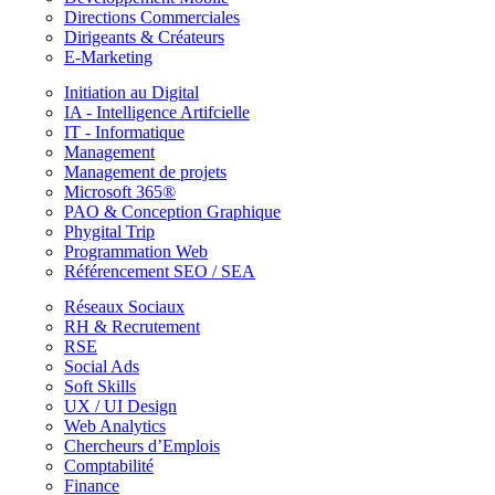
Directions Commerciales
Dirigeants & Créateurs
E-Marketing
Initiation au Digital
IA - Intelligence Artifcielle
IT - Informatique
Management
Management de projets
Microsoft 365®
PAO & Conception Graphique
Phygital Trip
Programmation Web
Référencement SEO / SEA
Réseaux Sociaux
RH & Recrutement
RSE
Social Ads
Soft Skills
UX / UI Design
Web Analytics
Chercheurs d’Emplois
Comptabilité
Finance