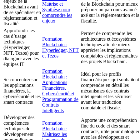
enjeux de la
Maîtrise et
de la Blockchain pour mieux
Blockchain avant
Synthèse pour
préparer un parcours avancé
de se spécialiser en
comprendre les
axé sur la réglementation et la
réglementation et
enjeux
fiscalité.
fiscalité
Approfondir les
Permet de comprendre les
cas d’usage
Formation
architectures et écosystèmes
techniques
Blockchain :
techniques afin de mieux
(Hyperledger,
Hyperledger, NFT
apprécier les implications
NFT, Tezos) pour
et Tezos
comptables et réglementaires
dialoguer avec les
des projets Blockchain.
équipes IT
Formation
Idéal pour les profils
Blockchain :
Se concentrer sur
finance/risques qui souhaitent
Applications
les applications
comprendre en détail les
Financières,
financières, la
mécanismes des contrats
Cybersécurité et
cybersécurité et les
intelligents et les sécuriser
Programmation de
smart contracts
avant leur traduction
Contrats
comptable et fiscale.
Intelligents
Développer des
Apporte une compréhension
compétences
Formation
fine du code et des smart
techniques de
Blockchain :
contracts, utile pour dialoguer
développement
Maîtrisez les
avec les développeurs et
pour auditer ou
langages de