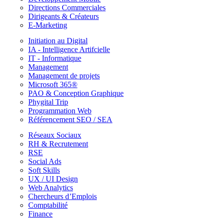
Directions Commerciales
Dirigeants & Créateurs
E-Marketing
Initiation au Digital
IA - Intelligence Artifcielle
IT - Informatique
Management
Management de projets
Microsoft 365®
PAO & Conception Graphique
Phygital Trip
Programmation Web
Référencement SEO / SEA
Réseaux Sociaux
RH & Recrutement
RSE
Social Ads
Soft Skills
UX / UI Design
Web Analytics
Chercheurs d’Emplois
Comptabilité
Finance