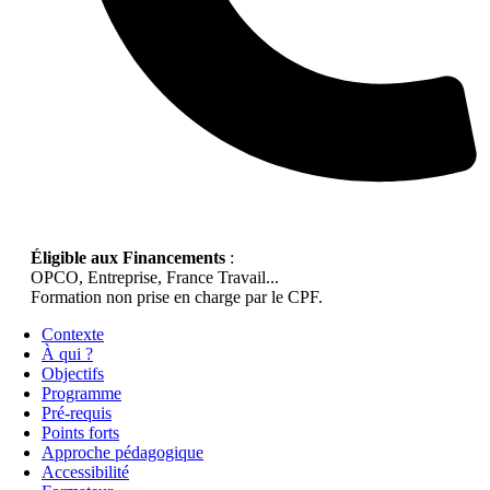
Éligible aux Financements
:
OPCO, Entreprise, France Travail...
Formation non prise en charge par le CPF.
Contexte
À qui ?
Objectifs
Programme
Pré-requis
Points forts
Approche pédagogique
Accessibilité