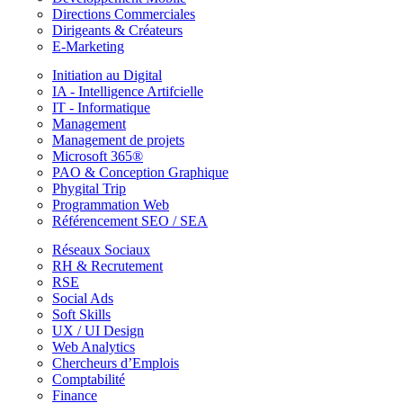
Directions Commerciales
Dirigeants & Créateurs
E-Marketing
Initiation au Digital
IA - Intelligence Artifcielle
IT - Informatique
Management
Management de projets
Microsoft 365®
PAO & Conception Graphique
Phygital Trip
Programmation Web
Référencement SEO / SEA
Réseaux Sociaux
RH & Recrutement
RSE
Social Ads
Soft Skills
UX / UI Design
Web Analytics
Chercheurs d’Emplois
Comptabilité
Finance