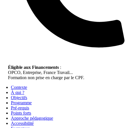
Éligible aux Financements
:
OPCO, Entreprise, France Travail...
Formation non prise en charge par le CPF.
Contexte
À qui ?
Objectifs
Programme
Pré-requis
Points forts
Approche pédagogique
Accessibilité