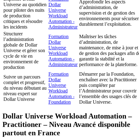
Approfondir les aspects
Universe au quotidien
Dollar
d’administration, de
pour piloter des nuits
Universe
supervision et de gestion des
de production
Workload
environnements pour sécuriser
critiques et résoudre
Automation -
durablement l’exploitation.
les incidents
Administrateur
Structurer
Formation
Maîtriser les tâches
l’administration
Dollar
d’administration, de
globale de Dollar
Universe
maintenance, de mise à jour et
Universe et gérer son
Workload
de gestion des packages afin d
cycle de vie en
Automation -
garantir la stabilité et la
environnement de
Administrateur
performance de la plateforme.
production
Formation
Démarrer par la Foundation,
Suivre un parcours
Dollar
enchaîner avec la Practitioner
complet et progressif,
Universe
puis compléter par
du niveau débutant au
Workload
l’Administrateur pour couvrir
niveau expert sur
Automation -
l’ensemble des usages clés de
Dollar Universe
Foundation
Dollar Universe.
Dollar Universe Workload Automation –
Practitioner – Niveau Avancé disponible
partout en France