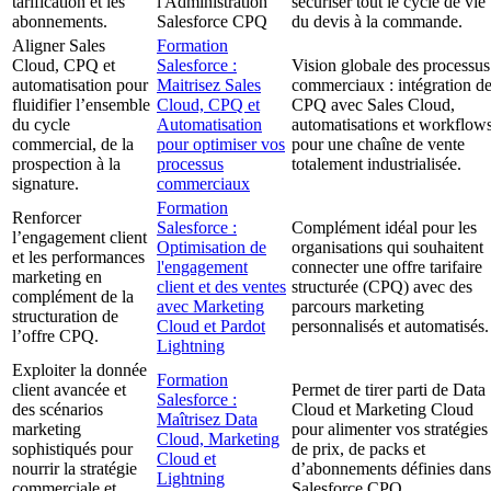
tarification et les
l'Administration
sécuriser tout le cycle de vie
abonnements.
Salesforce CPQ
du devis à la commande.
Aligner Sales
Formation
Cloud, CPQ et
Salesforce :
Vision globale des processus
automatisation pour
Maitrisez Sales
commerciaux : intégration d
fluidifier l’ensemble
Cloud, CPQ et
CPQ avec Sales Cloud,
du cycle
Automatisation
automatisations et workflow
commercial, de la
pour optimiser vos
pour une chaîne de vente
prospection à la
processus
totalement industrialisée.
signature.
commerciaux
Formation
Renforcer
Salesforce :
Complément idéal pour les
l’engagement client
Optimisation de
organisations qui souhaitent
et les performances
l'engagement
connecter une offre tarifaire
marketing en
client et des ventes
structurée (CPQ) avec des
complément de la
avec Marketing
parcours marketing
structuration de
Cloud et Pardot
personnalisés et automatisés.
l’offre CPQ.
Lightning
Exploiter la donnée
Formation
client avancée et
Permet de tirer parti de Data
Salesforce :
des scénarios
Cloud et Marketing Cloud
Maîtrisez Data
marketing
pour alimenter vos stratégies
Cloud, Marketing
sophistiqués pour
de prix, de packs et
Cloud et
nourrir la stratégie
d’abonnements définies dans
Lightning
commerciale et
Salesforce CPQ.