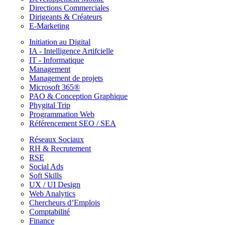
Directions Commerciales
Dirigeants & Créateurs
E-Marketing
Initiation au Digital
IA - Intelligence Artifcielle
IT - Informatique
Management
Management de projets
Microsoft 365®
PAO & Conception Graphique
Phygital Trip
Programmation Web
Référencement SEO / SEA
Réseaux Sociaux
RH & Recrutement
RSE
Social Ads
Soft Skills
UX / UI Design
Web Analytics
Chercheurs d’Emplois
Comptabilité
Finance