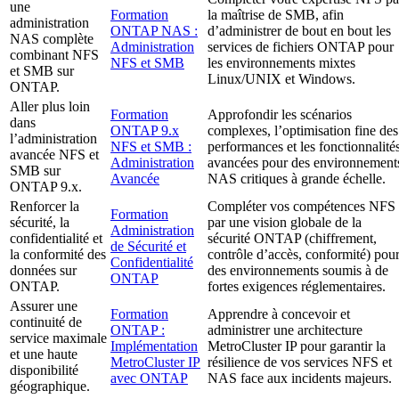
une
Formation
la maîtrise de SMB, afin
administration
ONTAP NAS :
d’administrer de bout en bout les
NAS complète
Administration
services de fichiers ONTAP pour
combinant NFS
NFS et SMB
les environnements mixtes
et SMB sur
Linux/UNIX et Windows.
ONTAP.
Aller plus loin
Formation
Approfondir les scénarios
dans
ONTAP 9.x
complexes, l’optimisation fine des
l’administration
NFS et SMB :
performances et les fonctionnalité
avancée NFS et
Administration
avancées pour des environnement
SMB sur
Avancée
NAS critiques à grande échelle.
ONTAP 9.x.
Renforcer la
Compléter vos compétences NFS
Formation
sécurité, la
par une vision globale de la
Administration
confidentialité et
sécurité ONTAP (chiffrement,
de Sécurité et
la conformité des
contrôle d’accès, conformité) pou
Confidentialité
données sur
des environnements soumis à de
ONTAP
ONTAP.
fortes exigences réglementaires.
Assurer une
Formation
Apprendre à concevoir et
continuité de
ONTAP :
administrer une architecture
service maximale
Implémentation
MetroCluster IP pour garantir la
et une haute
MetroCluster IP
résilience de vos services NFS et
disponibilité
avec ONTAP
NAS face aux incidents majeurs.
géographique.