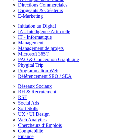
Directions Commerciales
Dirigeants & Créateurs
E-Marketing
Initiation au Digital
IA - Intelligence Artifcielle
IT - Informatique
Management
Management de projets
Microsoft 365®
PAO & Conception Graphique
Phygital Trip
Programmation Web
Référencement SEO / SEA
Réseaux Sociaux
RH & Recrutement
RSE
Social Ads
Soft Skills
UX / UI Design
Web Analytics
Chercheurs d’Emplois
Comptabilité
Finance