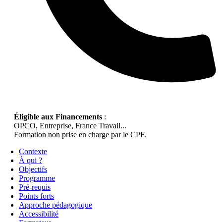
Éligible aux Financements
:
OPCO, Entreprise, France Travail...
Formation non prise en charge par le CPF.
Contexte
À qui ?
Objectifs
Programme
Pré-requis
Points forts
Approche pédagogique
Accessibilité