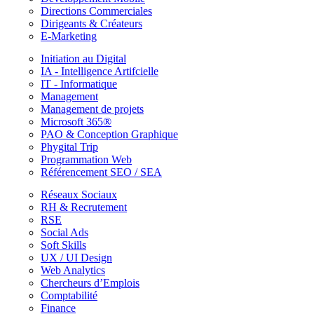
Directions Commerciales
Dirigeants & Créateurs
E-Marketing
Initiation au Digital
IA - Intelligence Artifcielle
IT - Informatique
Management
Management de projets
Microsoft 365®
PAO & Conception Graphique
Phygital Trip
Programmation Web
Référencement SEO / SEA
Réseaux Sociaux
RH & Recrutement
RSE
Social Ads
Soft Skills
UX / UI Design
Web Analytics
Chercheurs d’Emplois
Comptabilité
Finance