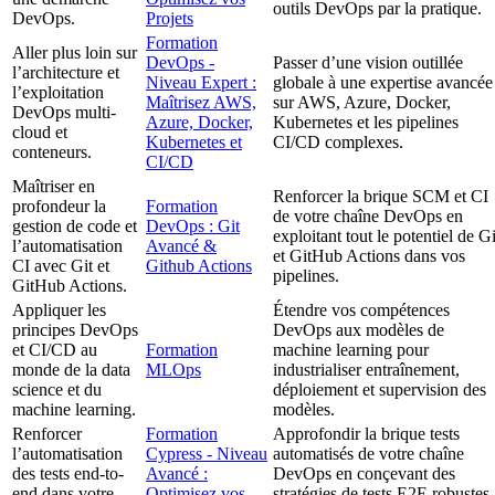
outils DevOps par la pratique.
DevOps.
Projets
Formation
Aller plus loin sur
DevOps -
Passer d’une vision outillée
l’architecture et
Niveau Expert :
globale à une expertise avancée
l’exploitation
Maîtrisez AWS,
sur AWS, Azure, Docker,
DevOps multi-
Azure, Docker,
Kubernetes et les pipelines
cloud et
Kubernetes et
CI/CD complexes.
conteneurs.
CI/CD
Maîtriser en
Renforcer la brique SCM et CI
profondeur la
Formation
de votre chaîne DevOps en
gestion de code et
DevOps : Git
exploitant tout le potentiel de Gi
l’automatisation
Avancé &
et GitHub Actions dans vos
CI avec Git et
Github Actions
pipelines.
GitHub Actions.
Appliquer les
Étendre vos compétences
principes DevOps
DevOps aux modèles de
et CI/CD au
Formation
machine learning pour
monde de la data
MLOps
industrialiser entraînement,
science et du
déploiement et supervision des
machine learning.
modèles.
Renforcer
Formation
Approfondir la brique tests
l’automatisation
Cypress - Niveau
automatisés de votre chaîne
des tests end-to-
Avancé :
DevOps en conçevant des
end dans votre
Optimisez vos
stratégies de tests E2E robustes