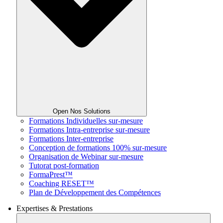
Open Nos Solutions
Formations Individuelles sur-mesure
Formations Intra-entreprise sur-mesure
Formations Inter-entreprise
Conception de formations 100% sur-mesure
Organisation de Webinar sur-mesure
Tutorat post-formation
FormaPrest™
Coaching RESET™
Plan de Développement des Compétences
Expertises & Prestations