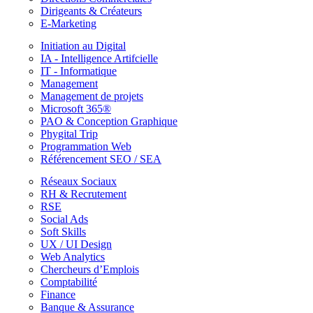
Dirigeants & Créateurs
E-Marketing
Initiation au Digital
IA - Intelligence Artifcielle
IT - Informatique
Management
Management de projets
Microsoft 365®
PAO & Conception Graphique
Phygital Trip
Programmation Web
Référencement SEO / SEA
Réseaux Sociaux
RH & Recrutement
RSE
Social Ads
Soft Skills
UX / UI Design
Web Analytics
Chercheurs d’Emplois
Comptabilité
Finance
Banque & Assurance