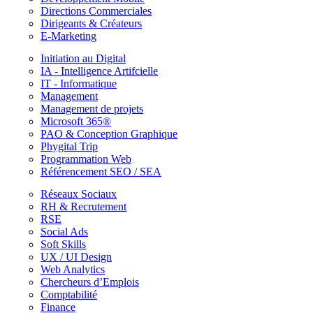
Directions Commerciales
Dirigeants & Créateurs
E-Marketing
Initiation au Digital
IA - Intelligence Artifcielle
IT - Informatique
Management
Management de projets
Microsoft 365®
PAO & Conception Graphique
Phygital Trip
Programmation Web
Référencement SEO / SEA
Réseaux Sociaux
RH & Recrutement
RSE
Social Ads
Soft Skills
UX / UI Design
Web Analytics
Chercheurs d’Emplois
Comptabilité
Finance