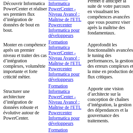
Permet d’anticiper la
Découvrir Informatica
Informatica
suite de votre parcours
PowerCenter et réaliser
PowerCenter -
en visualisant les
ses premiers flux
Niveau Avancé :
compétences avancées
d’intégration de
Maîtrise de l'ETL
que vous pourrez viser
données de bout en
Powercenter
après la maîtrise des
bout.
Informatica pour
fondamentaux.
développeurs
Formation
Monter en compétence
Approfondit les
Informatica
après un premier
fonctionnalités avancées
PowerCenter -
niveau et traiter des cas
le tuning des
Niveau Avancé :
d’intégration
performances, la gestion
Maîtrise de l'ETL
complexes, volumétrie
des erreurs complexes e
Powercenter
importante et forte
la mise en production d
Informatica pour
criticité métier.
flux critiques.
développeurs
Formation
Apporte une vision
Structurer une
Informatica
d’architecte sur la
architecture
PowerCenter -
conception de chaînes
d’intégration de
Niveau Avancé :
d’intégration, la gestion
données robuste et
Maîtrise de l'ETL
des dépendances et la
évolutive autour de
Powercenter
gouvernance des
PowerCenter.
Informatica pour
traitements.
développeurs
Formation