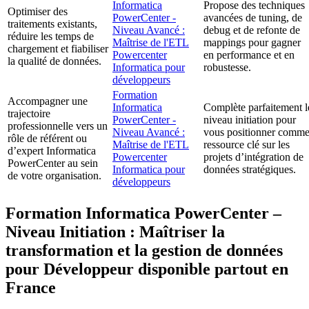
Informatica
Propose des techniques
Optimiser des
PowerCenter -
avancées de tuning, de
traitements existants,
Niveau Avancé :
debug et de refonte de
réduire les temps de
Maîtrise de l'ETL
mappings pour gagner
chargement et fiabiliser
Powercenter
en performance et en
la qualité de données.
Informatica pour
robustesse.
développeurs
Formation
Accompagner une
Informatica
Complète parfaitement l
trajectoire
PowerCenter -
niveau initiation pour
professionnelle vers un
Niveau Avancé :
vous positionner comm
rôle de référent ou
Maîtrise de l'ETL
ressource clé sur les
d’expert Informatica
Powercenter
projets d’intégration de
PowerCenter au sein
Informatica pour
données stratégiques.
de votre organisation.
développeurs
Formation Informatica PowerCenter –
Niveau Initiation : Maîtriser la
transformation et la gestion de données
pour Développeur disponible partout en
France