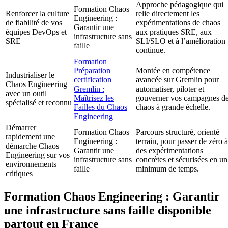
Approche pédagogique qui
Formation Chaos
Renforcer la culture
relie directement les
Engineering :
de fiabilité de vos
expérimentations de chaos
Garantir une
équipes DevOps et
aux pratiques SRE, aux
infrastructure sans
SRE
SLI/SLO et à l’amélioration
faille
continue.
Formation
Préparation
Montée en compétence
Industrialiser le
certification
avancée sur Gremlin pour
Chaos Engineering
Gremlin :
automatiser, piloter et
avec un outil
Maîtrisez les
gouverner vos campagnes d
spécialisé et reconnu
Failles du Chaos
chaos à grande échelle.
Engineering
Démarrer
Formation Chaos
Parcours structuré, orienté
rapidement une
Engineering :
terrain, pour passer de zéro à
démarche Chaos
Garantir une
des expérimentations
Engineering sur vos
infrastructure sans
concrètes et sécurisées en un
environnements
faille
minimum de temps.
critiques
Formation Chaos Engineering : Garantir
une infrastructure sans faille disponible
partout en France