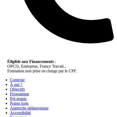
Éligible aux Financements
:
OPCO, Entreprise, France Travail...
Formation non prise en charge par le CPF.
Contexte
À qui ?
Objectifs
Programme
Pré-requis
Points forts
Approche pédagogique
Accessibilité