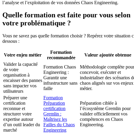
l’analyse et l’exploitation de vos données Chaos Engineering.
Quelle formation est faite pour vous selon
votre problématique ?
Vous ne savez pas quelle formation choisir ? Repérez votre situation c
dessous :
Formation
Votre enjeu métier
Valeur ajoutée obtenue
recommandée
Valider la capacité
Formation Chaos
Méthodologie complète pou
de votre
Engineering :
concevoir, exécuter et
organisation à
Garantir une
industrialiser des scénarios d
encaisser des pannes
infrastructure sans
chaos alignés sur vos enjeux
sans impacter vos
faille
métier.
utilisateurs
Préparer une
Formation
certification
Préparation
Préparation ciblée à
reconnue et
certification
l’écosystème Gremlin pour
structurer votre
Gremlin :
valider officiellement vos
expertise autour
Maîtrisez les
compétences en Chaos
d’un outil leader du
Failles du Chaos
Engineering.
marché
Engineering