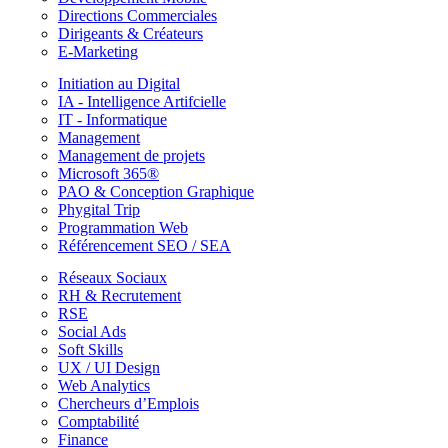
Directions Commerciales
Dirigeants & Créateurs
E-Marketing
Initiation au Digital
IA - Intelligence Artifcielle
IT - Informatique
Management
Management de projets
Microsoft 365®
PAO & Conception Graphique
Phygital Trip
Programmation Web
Référencement SEO / SEA
Réseaux Sociaux
RH & Recrutement
RSE
Social Ads
Soft Skills
UX / UI Design
Web Analytics
Chercheurs d’Emplois
Comptabilité
Finance