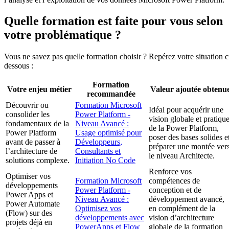
Quelle formation est faite pour vous selon
votre problématique ?
Vous ne savez pas quelle formation choisir ? Repérez votre situation c
dessous :
Formation
Votre enjeu métier
Valeur ajoutée obtenu
recommandée
Découvrir ou
Formation Microsoft
Idéal pour acquérir une
consolider les
Power Platform -
vision globale et pratiqu
fondamentaux de la
Niveau Avancé :
de la Power Platform,
Power Platform
Usage optimisé pour
poser des bases solides e
avant de passer à
Développeurs,
préparer une montée ver
l’architecture de
Consultants et
le niveau Architecte.
solutions complexe.
Initiation No Code
Renforce vos
Optimiser vos
Formation Microsoft
compétences de
développements
Power Platform -
conception et de
Power Apps et
Niveau Avancé :
développement avancé,
Power Automate
Optimisez vos
en complément de la
(Flow) sur des
développements avec
vision d’architecture
projets déjà en
PowerApps et Flow
globale de la formation