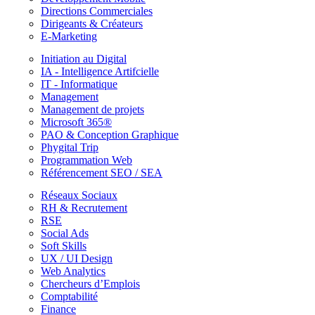
Directions Commerciales
Dirigeants & Créateurs
E-Marketing
Initiation au Digital
IA - Intelligence Artifcielle
IT - Informatique
Management
Management de projets
Microsoft 365®
PAO & Conception Graphique
Phygital Trip
Programmation Web
Référencement SEO / SEA
Réseaux Sociaux
RH & Recrutement
RSE
Social Ads
Soft Skills
UX / UI Design
Web Analytics
Chercheurs d’Emplois
Comptabilité
Finance