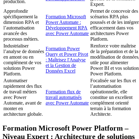
production.
Expert.
Approfondir
Permet de concevoir des
spécifiquement la
Formation Microsoft
scénarios RPA plus
dimension RPA et
Power Automate :
poussés et de les intégrer
l’automatisation
Développement RPA
efficacement dans vos
avancée des
avec Power Automate
architectures Power
processus métiers.
Platform.
Industrialiser
Renforce votre maîtrise
Formation Power
l’analyse de données
de la préparation et de la
Query et Power Pivot
en amont ou en
modélisation de données
: Maîtrisez l'Analyse
complément de vos
utile pour alimenter
et la Gestion de
solutions Power
Power BI et vos solution
Données Excel
Platform.
Power Platform.
Automatiser
Focalisée sur les flux et
rapidement des flux
l’automatisation
de travail métiers
Formation flux de
opérationnelle, elle
avec Power
travail automatisés
constitue un excellent
Automate, avant de
avec Power Automate
complément orienté
monter en
terrain à la formation
architecture globale.
Architecte.
Formation Microsoft Power Platform –
Niveau Expert : Architecture de solutions