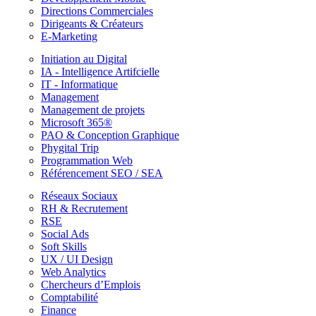
Directions Commerciales
Dirigeants & Créateurs
E-Marketing
Initiation au Digital
IA - Intelligence Artifcielle
IT - Informatique
Management
Management de projets
Microsoft 365®
PAO & Conception Graphique
Phygital Trip
Programmation Web
Référencement SEO / SEA
Réseaux Sociaux
RH & Recrutement
RSE
Social Ads
Soft Skills
UX / UI Design
Web Analytics
Chercheurs d’Emplois
Comptabilité
Finance