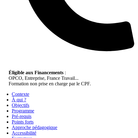
Éligible aux Financements
:
OPCO, Entreprise, France Travail...
Formation non prise en charge par le CPF.
Contexte
À qui ?
Objectifs
Programme
Pré-requis
Points forts
Approche pédagogique
Accessibilité