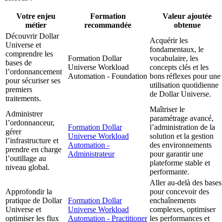
Votre enjeu
Formation
Valeur ajoutée
métier
recommandée
obtenue
Découvrir Dollar
Acquérir les
Universe et
fondamentaux, le
comprendre les
Formation Dollar
vocabulaire, les
bases de
Universe Workload
concepts clés et les
l’ordonnancement
Automation - Foundation
bons réflexes pour une
pour sécuriser ses
utilisation quotidienne
premiers
de Dollar Universe.
traitements.
Maîtriser le
Administrer
paramétrage avancé,
l’ordonnanceur,
Formation Dollar
l’administration de la
gérer
Universe Workload
solution et la gestion
l’infrastructure et
Automation -
des environnements
prendre en charge
Administrateur
pour garantir une
l’outillage au
plateforme stable et
niveau global.
performante.
Aller au-delà des bases
Approfondir la
pour concevoir des
pratique de Dollar
Formation Dollar
enchaînements
Universe et
Universe Workload
complexes, optimiser
optimiser les flux
Automation - Practitioner
les performances et