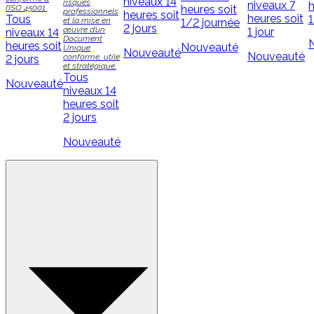
niveaux
14
risques
niveaux
7
h
l’ISO 45001.
heures soit
professionnels
heures soit
heures soit
Tous
1
et la mise en
1/2 journée
2 jours
œuvre d’un
1 jour
niveaux
14
Document
heures soit
Nouveauté
Unique
Nouveauté
Nouveauté
conforme, utile
2 jours
et stratégique.
Tous
Nouveauté
niveaux
14
heures soit
2 jours
Nouveauté