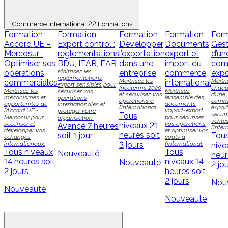
Commerce International
22 Formations
Formation
Formation
Formation
Formation
For
Accord UE –
Export control :
Développer
Documents
Gest
Mercosur :
réglementations
l’exportation
export et
d’un
Optimiser ses
BDU, ITAR, EAR
dans une
import du
com
Maîtrisez les
opérations
entreprise
commerce
expo
réglementations
Maîtrisez les
Maîtri
commerciales
international
export sensibles pour
Incoterms 2020
chaqu
Maîtrisez les
Maîtrisez
sécuriser vos
et sécurisez vos
d’une
mécanismes et
l’ensemble des
opérations
opérations à
comm
opportunités de
documents
internationales et
l’international
export
l’Accord UE -
import-export
protéger votre
sécur
Tous
Mercosur pour
pour sécuriser
organisation.
vente
sécuriser et
vos opérations
niveaux
21
Avancé
7 heures
l’inter
développer vos
et optimiser vos
heures soit
soit 1 jour
Tou
échanges
coûts à
internationaux.
3 jours
l’international.
nive
Tous niveaux
Tous
Nouveauté
heur
14 heures soit
niveaux
14
Nouveauté
2 jo
2 jours
heures soit
2 jours
Nou
Nouveauté
Nouveauté