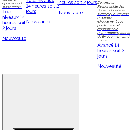
Tous niveaux
heures soit 2 jours
Devenez un
opérationnel
14 heures soit 2
Responsable des
sur le terrain.
Services Généraux
jours
Tous
Nouveauté
stratégique, capable
niveaux
14
de piloter
Nouveauté
efficacement vos
heures soit
prestataires et
2 jours
d’optimiser la
performance globale
de l’environnement d
Nouveauté
travail.
Avancé
14
heures soit 2
jours
Nouveauté