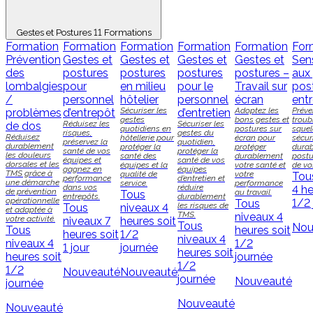
Gestes et Postures
11 Formations
Formation
Formation
Formation
Formation
Formation
For
Prévention
Gestes et
Gestes et
Gestes et
Gestes et
Sens
des
postures
postures
postures
postures –
aux
lombalgies
pour
en milieu
pour le
Travail sur
pos
/
personnel
hôtelier
personnel
écran
entr
Sécuriser les
Adoptez les
Préve
problèmes
d’entrepôt
d’entretien
gestes
bons gestes et
troub
Réduisez les
Sécuriser les
de dos
quotidiens en
postures sur
squel
risques,
gestes du
Réduisez
hôtellerie pour
écran pour
sécur
préservez la
quotidien,
durablement
protéger la
protéger
durab
santé de vos
protéger la
les douleurs
santé des
durablement
postu
équipes et
santé de vos
dorsales et les
équipes et la
votre santé et
de vo
gagnez en
équipes
TMS grâce à
qualité de
votre
Tou
performance
d’entretien et
une démarche
service.
performance
dans vos
réduire
4 he
de prévention
au travail.
Tous
entrepôts.
durablement
opérationnelle
1/2
Tous
les risques de
Tous
niveaux
4
et adaptée à
TMS.
niveaux
4
votre activité.
niveaux
7
heures soit
Tous
Nou
Tous
heures soit
heures soit
1/2
niveaux
4
niveaux
4
1/2
1 jour
journée
heures soit
heures soit
journée
1/2
1/2
Nouveauté
Nouveauté
journée
Nouveauté
journée
Nouveauté
Nouveauté