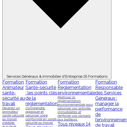
Services Généraux & Immobilier d'Entreprise
16 Formations
Formation
Formation
Formation
Formation
Animateur
Santé-sécurité
Réglementation
Responsable
santé-
: les points clés
environnementale
des Services
Maîtrisez la
sécurité au
de la
Généraux :
réglementation
travail
réglementation
manager la
environnementale pour
Devenez un
Comprendre,
sécuriser vos activités
performance
animateur
appliquer et
immobilières et
de
santé-sécurité
sécuriser votre
renforcer vos conseils
au travail
conformité en santé-
l’environnemen
aux bailleurs.
crédible,
sécurité au travail.
Tous niveaux
14
de travail
écouté et