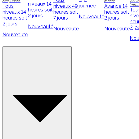
Tous
vos b
être juriste.
métier.
niveaux
14
immob
journée
Tous
niveaux
49
Avancé
14
heures soit
Tou
niveaux
14
heures soit
heures soit
2 jours
niv
Nouveauté
heures soit
7 jours
2 jours
heur
2 jours
Nouveauté
2 jo
Nouveauté
Nouveauté
Nouveauté
Nou