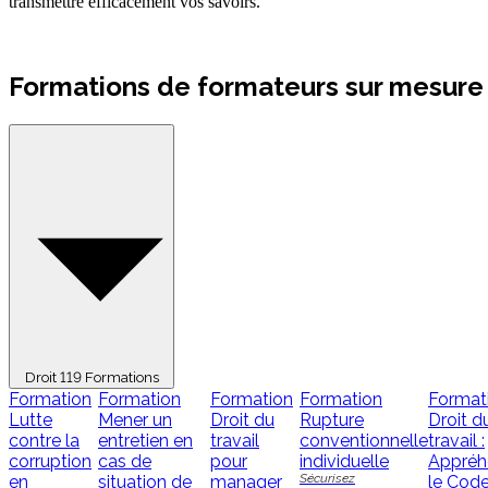
transmettre efficacement vos savoirs.
Formations de formateurs sur mesure
Droit
119 Formations
Formation
Formation
Formation
Formation
Format
Lutte
Mener un
Droit du
Rupture
Droit d
contre la
entretien en
travail
conventionnelle
travail :
corruption
cas de
pour
individuelle
Appréh
Sécurisez
en
situation de
manager
le Cod