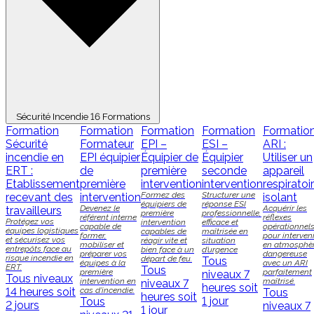
Sécurité Incendie
16 Formations
Formation
Formation
Formation
Formation
Formatio
Sécurité
Formateur
EPI –
ESI –
ARI :
incendie en
EPI équipier
Équipier de
Équipier
Utiliser un
ERT :
de
première
seconde
appareil
Etablissement
première
intervention
intervention
respiratoi
Formez des
Structurer une
recevant des
intervention
isolant
équipiers de
réponse ESI
Devenez le
Acquérir les
travailleurs
première
professionnelle,
référent interne
réflexes
Protégez vos
intervention
efficace et
capable de
opérationnel
équipes logistiques
capables de
maîtrisée en
former,
pour interveni
et sécurisez vos
réagir vite et
situation
mobiliser et
en atmosphè
entrepôts face au
bien face à un
d’urgence
préparer vos
dangereuse
risque incendie en
départ de feu.
Tous
équipes à la
avec un ARI
ERT.
Tous
première
parfaitement
niveaux
7
Tous niveaux
intervention en
maîtrisé.
niveaux
7
heures soit
14 heures soit
cas d’incendie.
Tous
heures soit
1 jour
Tous
2 jours
niveaux
7
1 jour