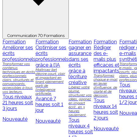
Communication
70 Formations
Formation
Formation
Formation
Formation
Format
Améliorer ses
Optimiser ses
gagner en
Rédiger
rédiger
écrits
écrits
assurance
des e-
e-mails
professionnels
professionnels
dans ses
mails plus
synthét
Transformez vos
Transform
grâce à l’IA
écrits
efficaces et
contenus
e-mails : p
Maîtrisez l’art
grâce à
impactants
techniques en écrits
courts, plu
d’écrire court, clair
Transformez
professionnels
l’écriture
clairs, plus
et impactant en
chaque e-mail
clairs, structurés et
profession
tirant pleinement
créative
en levier
convaincants,
Tous
parti de
Libérez votre
d’influence, de
accessibles à tous
l’intelligence
niveaux
plume,
clarté et de
vos lecteurs.
artificielle.
structurez vos
décision.
heures 
Tous niveaux
Avancé
7
idées, gagnez
Tous
1/2 jou
21 heures soit
en impact
heures soit 1
niveaux
14
écrit… en 3
3 jours
jour
heures
heures soit
Nouvea
seulement.
2 jours
Nouveauté
Tous
Nouveauté
niveaux
4
Nouveauté
heures soit