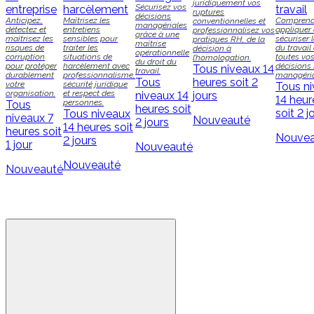
juridiquement vos
Sécurisez vos
entreprise
harcèlement
travail
ruptures
décisions
Anticipez,
Maîtrisez les
Comprend
conventionnelles et
managériales
détectez et
entretiens
appliquer 
professionnalisez vos
grâce à une
maîtrisez les
sensibles pour
sécuriser 
pratiques RH, de la
maîtrise
risques de
traiter les
du travail
décision à
opérationnelle
corruption
situations de
toutes vo
l’homologation.
du droit du
pour protéger
harcèlement avec
décisions
Tous niveaux
14
travail.
durablement
professionnalisme,
managéria
Tous
heures soit 2
votre
sécurité juridique
Tous n
organisation.
et respect des
niveaux
14
jours
14 heur
personnes.
Tous
heures soit
soit 2 j
Tous niveaux
niveaux
7
Nouveauté
2 jours
14 heures soit
heures soit
Nouvea
2 jours
1 jour
Nouveauté
Nouveauté
Nouveauté