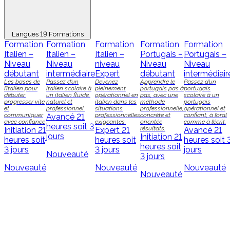
Langues
19 Formations
Formation
Formation
Formation
Formation
Formation
Italien –
Italien –
Italien –
Portugais –
Portugais –
Niveau
Niveau
niveau
Niveau
Niveau
débutant
intermédiaire
Expert
débutant
intermédiair
Les bases de
Passez d’un
Devenez
Apprendre le
Passez d’un
l’italien pour
italien scolaire à
pleinement
portugais pas à
portugais
débuter,
un italien fluide,
opérationnel en
pas, avec une
scolaire à un
progresser vite
naturel et
italien dans les
méthode
portugais
et
professionnel.
situations
professionnelle,
opérationnel et
communiquer
professionnelles
concrète et
confiant, à l’oral
Avancé
21
avec confiance
exigeantes.
orientée
comme à l’écrit.
heures soit 3
résultats.
Initiation
21
Expert
21
Avancé
21
jours
Initiation
21
heures soit
heures soit
heures soit 
heures soit
3 jours
3 jours
jours
Nouveauté
3 jours
Nouveauté
Nouveauté
Nouveauté
Nouveauté